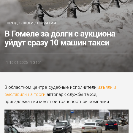
БЛИЦ-ОПРОС
АФИША
ГОРОД
/
ЛЮДИ
/
СОБЫТИЯ
В Гомеле за долги с аукциона
уйдут сразу 10 машин такси
15.01.2026
3151
В областном центре судебные исполнители
изъяли и
выставили на торги
автопарк службы такси,
принадлежащий местной транспортной компании.