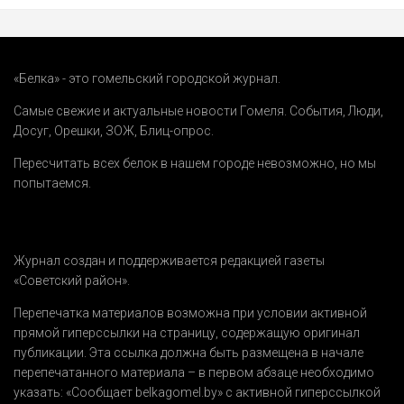
«Белка» - это гомельский городской журнал.
Самые свежие и актуальные новости Гомеля.
События
,
Люди
,
Досуг
,
Орешки
,
ЗОЖ
,
Блиц-опрос
.
Пересчитать всех белок в нашем городе невозможно, но мы
попытаемся.
Журнал создан и поддерживается редакцией газеты
«Советский район».
Перепечатка материалов возможна при условии активной
прямой гиперссылки на страницу, содержащую оригинал
публикации. Эта ссылка должна быть размещена в начале
перепечатанного материала – в первом абзаце необходимо
указать:
«Сообщает belkagomel.by»
с активной гиперссылкой