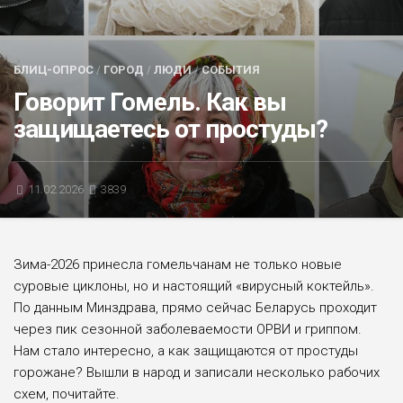
БЛИЦ-ОПРОС
АФИША
БЛИЦ-ОПРОС
/
ГОРОД
/
ЛЮДИ
/
СОБЫТИЯ
Говорит Гомель. Как вы
защищаетесь от простуды?
11.02.2026
3839
Зима-2026 принесла гомельчанам не только новые
суровые циклоны, но и настоящий «вирусный коктейль».
По данным Минздрава, прямо сейчас Беларусь проходит
через пик сезонной заболеваемости ОРВИ и гриппом.
Нам стало интересно, а как защищаются от простуды
горожане? Вышли в народ и записали несколько рабочих
схем, почитайте.