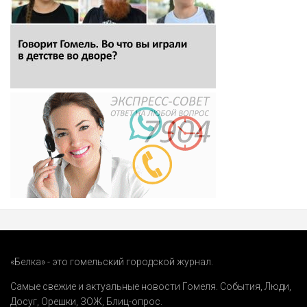
«Белка» - это гомельский городской журнал.
Самые свежие и актуальные новости Гомеля.
События
,
Люди
,
Досуг
,
Орешки
,
ЗОЖ
,
Блиц-опрос
.