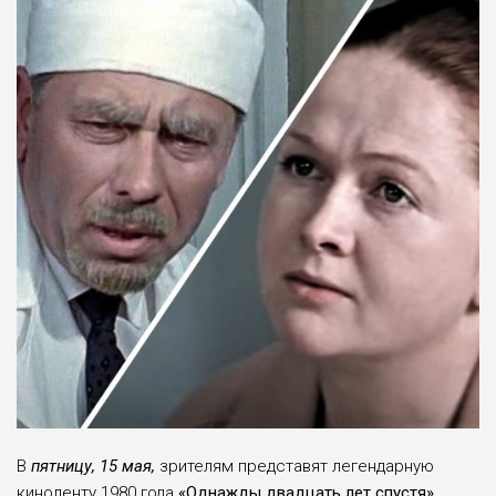
В
пятницу, 15 мая,
зрителям представят легендарную
киноленту 1980 года
«Однажды двадцать лет спустя».