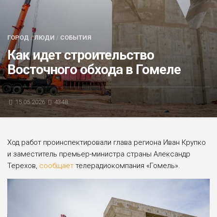
БЛИЦ-ОПРОС
АФИША
ГОРОД
/
ЛЮДИ
/
СОБЫТИЯ
Как идет строительство
Восточного обхода в Гомеле
15.05.2026
4348
Ход работ проинспектировали глава региона Иван Крупко
и заместитель премьер-министра страны Александр
Терехов,
сообщает
телерадиокомпания «Гомель».