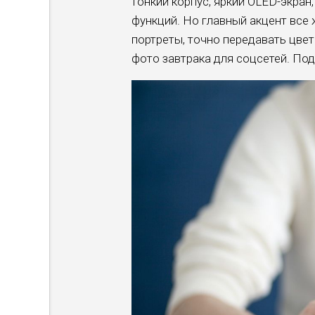
тонкий корпус, яркий OLED-экран
функций. Но главный акцент все 
портреты, точно передавать цвет
фото завтрака для соцсетей. По