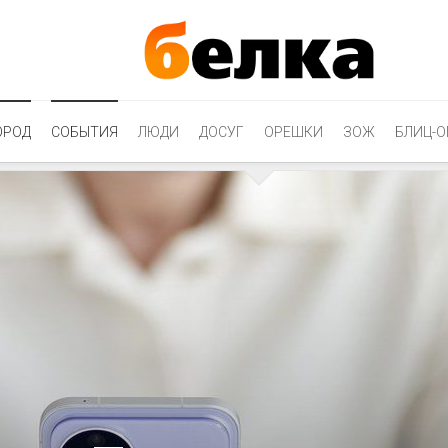
ОРОД
СОБЫТИЯ
ЛЮДИ
ДОСУГ
ОРЕШКИ
ЗОЖ
БЛИЦ-О