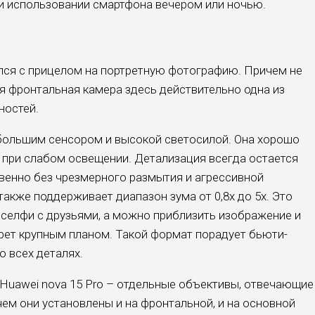
 и использовании смартфона вечером или ночью.
ался с прицелом на портретную фотографию. Причем не
тя фронтальная камера здесь действительно одна из
ностей.
большим сенсором и высокой светосилой. Она хорошо
и при слабом освещении. Детализация всегда остается
твенно без чрезмерного размытия и агрессивной
акже поддерживает диапазон зума от 0,8x до 5x. Это
селфи с друзьями, а можно приблизить изображение и
рет крупным планом. Такой формат порадует бьюти-
о всех деталях.
Huawei nova 15 Pro – отдельные объективы, отвечающие
ем они установлены и на фронтальной, и на основной