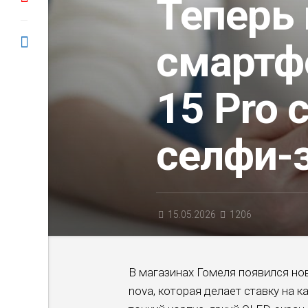
Теперь 
смартф
15 Pro 
селфи-
15.05.2026
1206
В магазинах Гомеля появился но
nova, которая делает ставку на к