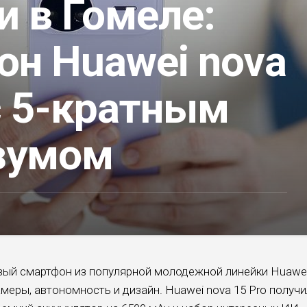
и в Гомеле:
он Huawei nova
с 5-кратным
зумом
вый смартфон из популярной молодежной линейки Huawe
амеры, автономность и дизайн. Huawei nova 15 Pro получи