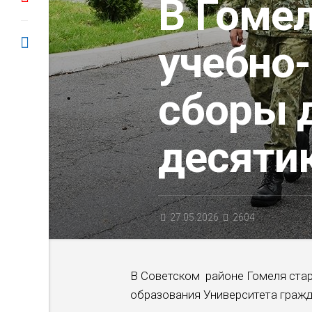
В Гоме
учебно
сборы 
десяти
27.05.2026
2604
В Советском районе Гомеля стар
образования Университета граж