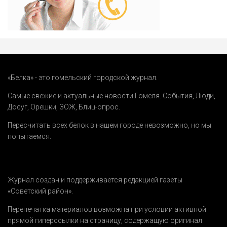
«Белка» - это гомельский городской журнал.
Самые свежие и актуальные новости Гомеля.
События
,
Люди
,
Досуг
,
Орешки
,
ЗОЖ
,
Блиц-опрос
.
Пересчитать всех белок в нашем городе невозможно, но мы
попытаемся.
Журнал создан и поддерживается редакцией газеты
«Советский район».
Перепечатка материалов возможна при условии активной
прямой гиперссылки на страницу, содержащую оригинал