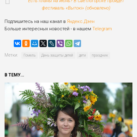
Есть планы на июнь? В Светлогорске пройдет
фестиваль «Вытокi» (обновлено)
Подпишитесь на наш канал в
Яндекс.Дзен
Больше интересных новостей - в нашем
Telegram
Метки:
Гомель
День защиты детей
дети
праздник
В ТЕМУ...