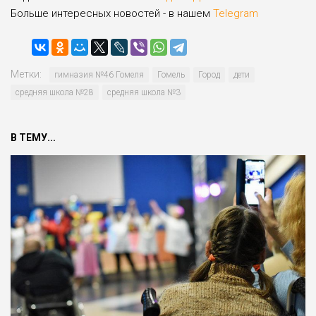
Больше интересных новостей - в нашем
Telegram
Метки:
гимназия №46 Гомеля
Гомель
Город
дети
средняя школа №28
средняя школа №3
В ТЕМУ...