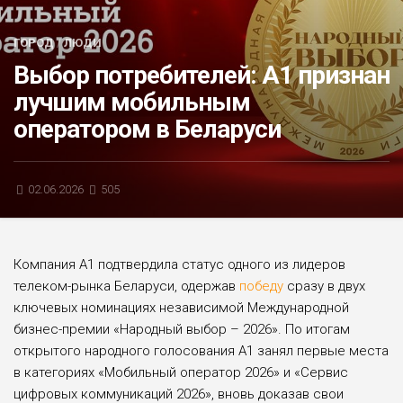
БЛИЦ-ОПРОС
ГОРОД
/
ЛЮДИ
АФИША
Выбор потребителей: А1 признан
лучшим мобильным
оператором в Беларуси
02.06.2026
505
Компания А1 подтвердила статус одного из лидеров
телеком-рынка Беларуси, одержав
победу
сразу в двух
ключевых номинациях независимой Международной
бизнес-премии «Народный выбор – 2026». По итогам
открытого народного голосования А1 занял первые места
в категориях «Мобильный оператор 2026» и «Сервис
цифровых коммуникаций 2026», вновь доказав свои