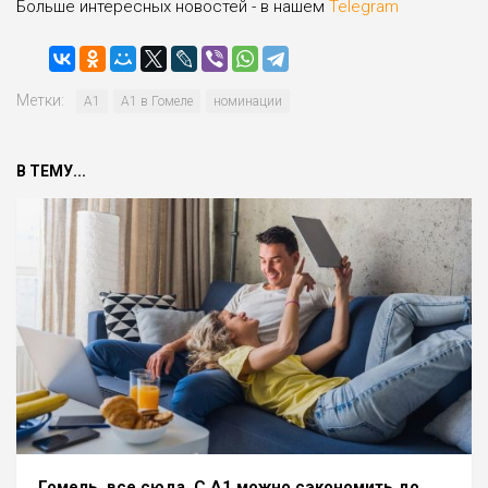
Больше интересных новостей - в нашем
Telegram
Метки:
А1
А1 в Гомеле
номинации
В ТЕМУ...
Гомель, все сюда. С А1 можно сэкономить до