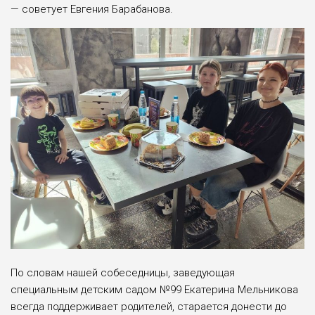
— сове­тует Евгения Барабанова.
По словам нашей собеседницы, за­ведующая
специальным детским са­дом №99 Екатерина Мельникова
всег­да поддерживает родителей, стара­ется донести до