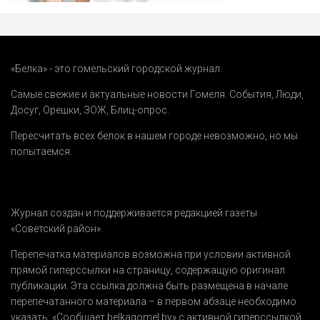
«Белка» - это гомельский городской журнал.
Самые свежие и актуальные новости Гомеля.
События
,
Люди
,
Досуг
,
Орешки
,
ЗОЖ
,
Блиц-опрос
.
Пересчитать всех белок в нашем городе невозможно, но мы
попытаемся.
Журнал создан и поддерживается редакцией газеты
«Советский район».
Перепечатка материалов возможна при условии активной
прямой гиперссылки на страницу, содержащую оригинал
публикации. Эта ссылка должна быть размещена в начале
перепечатанного материала – в первом абзаце необходимо
указать:
«Сообщает belkagomel.by»
с активной гиперссылкой