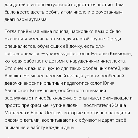
для детей с интеллектуальной недостаточностью. Там
было всего шесть ребят, в том чис­ле и с сочетанным
диагнозом аутизма.
Тогда приёмная мама поняла, на­сколько важно было
оказаться именно в этом саду и в этой группе. Среди
специ­алистов, обучающих её дочку, есть оли­
гофренопедагог — учитель-дефектолог Наталья Климович,
которая работает с детьми с нарушениями интеллекта.
Это очень важно и нужно для таких особен­ных детей, как
Аришка. Не менее весо­мый вклад в успехи особенной
девоч­ки вносит и опытный педагог-психолог Юлия
Уздовская. Конечно же, осо­бенного внимания
заслуживают и не­обыкновенные, опытные, понимаю­щие и
просто прекрасные, чуткие лю­ди — воспитатели Жанна
Матвеева и Елена Лепшая, которые постоянно на­ходятся
рядом с детьми, воспитывают их, обучают и дарят своё
внимание и за­боту каждый день.