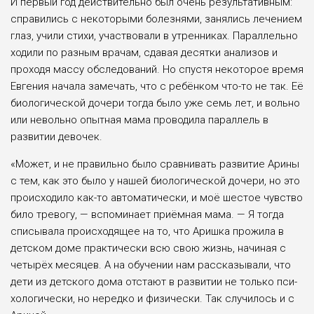
И первый год действительно был очень результативным:
справились с некоторыми болезнями, занялись ле­чением
глаз, учили стихи, участвовали в утренниках. Параллельно
ходили по разным врачам, сдавая десятки анали­зов и
проходя массу обследований. Но спустя некоторое время
Евгения нача­ла замечать, что с ребёнком что-то не так. Её
биологической дочери тогда бы­ло уже семь лет, и вольно
или неволь­но опытная мама проводила параллель в
развитии девочек.
«Может, и не правильно было срав­нивать развитие Арины
с тем, как это было у нашей биологической дочери, но это
происходило как-то автоматиче­ски, и моё шестое чувство
било трево­гу, — вспоминает приёмная мама. — Я тогда
списывала происходящее на то, что Аришка прожила в
детском доме практически всю свою жизнь, начиная с
четырёх месяцев. А на обучении нам рассказывали, что
дети из детского до­ма отстают в развитии не только пси­
хологически, но нередко и физически. Так случилось и с