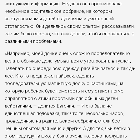
них нужную инфор­мацию. Недавно она организовала
необычное родительское собрание, на котором
выступали мамы детей с аутизмом и умственной
отсталостью. Они делились своим опытом, расска­зывали,
как им было сложно, что они делали, чтобы справляться с
различ­ными проблемами.
«Например, моей дочке очень сложно последовательно
делать обычные дела: умываться с утра, хо­дить в туалет,
надевать по очереди всю одежду, расчёсываться и так да­
лее. Кто-то предложил лайфхак: сде­лать
последовательную магнитную доску с картинками, на
которую ре­бёнок будет смотреть и ему станет легче
справляться с этими просты­ми для обычных детей
действиями, — делится Евгения. — И это была не
единственная подсказка, так что те несколько часов,
проведённые на родительском собрании, стали бес­
ценным опытом для меня и других. А для тех, чьи детки в
этом году идут в школу, было очень полезно послу­шать