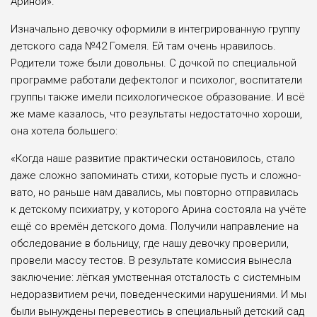
Ариной».
Изначально девочку оформили в ин­тегрированную группу
детского сада №42 Гомеля. Ей там очень нравилось.
Родители тоже были довольны. С доч­кой по специальной
программе работа­ли дефектолог и психолог, воспитатели
группы также имели психологическое образование. И всё
же маме казалось, что результаты недостаточно хороши,
она хотела большего:
«Когда наше развитие практически остановилось, стало
даже сложно запо­минать стихи, которые пусть и сложно­
вато, но раньше нам давались, мы по­вторно отправилась
к детскому психиа­тру, у которого Арина состояла на учёте
ещё со времён детского дома. Получили направление на
обследование в больни­цу, где нашу девочку проверили,
прове­ли массу тестов. В результате комиссия вынесла
заключение: лёгкая умствен­ная отсталость с системным
недораз­витием речи, поведенческими наруше­ниями. И мы
были вынуждены переве­стись в специальный детский сад