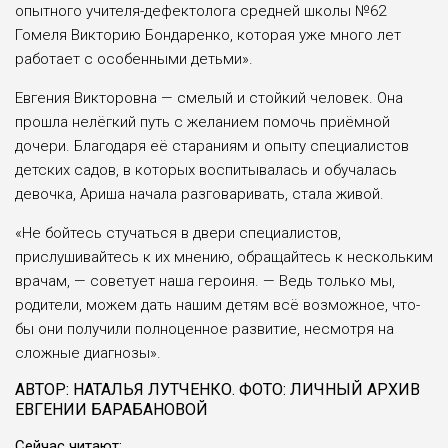
опытного учителя-дефектолога средней школы №62
Гомеля Викто­рию Бондаренко, которая уже много лет
работает с особенными детьми».
Евгения Викторовна — смелый и стойкий человек. Она
прошла нелёг­кий путь с желанием помочь приём­ной
дочери. Благодаря её стараниям и опыту специалистов
детских са­дов, в которых воспитывалась и об­учалась
девочка, Ариша начала раз­говаривать, стала живой.
«Не бойтесь стучаться в двери спе­циалистов,
прислушивайтесь к их мнению, обращайтесь к нескольким
врачам, — советует наша героиня. — Ведь только мы,
родители, можем дать нашим детям всё возможное, что­
бы они получили полноценное разви­тие, несмотря на
сложные диагнозы».
АВТОР: НАТАЛЬЯ ЛУТЧЕНКО. ФОТО: ЛИЧНЫЙ АРХИВ
ЕВГЕНИИ БАРАБАНОВОЙ
Сейчас читают: