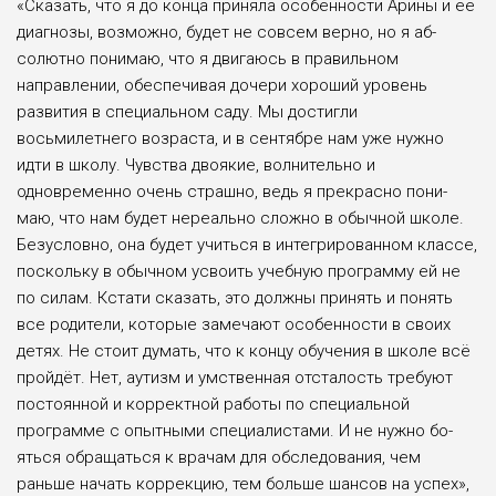
«Сказать, что я до конца приняла осо­бенности Арины и её
диагнозы, воз­можно, будет не совсем верно, но я аб­
солютно понимаю, что я двигаюсь в правильном
направлении, обеспечи­вая дочери хороший уровень
разви­тия в специальном саду. Мы достигли
восьмилетнего возраста, и в сентябре нам уже нужно
идти в школу. Чувства двоякие, волнительно и
одновременно очень страшно, ведь я прекрасно пони­
маю, что нам будет нереально сложно в обычной школе.
Безусловно, она бу­дет учиться в интегрированном классе,
поскольку в обычном усвоить учебную программу ей не
по силам. Кстати ска­зать, это должны принять и понять
все родители, которые замечают особенно­сти в своих
детях. Не стоит думать, что к концу обучения в школе всё
пройдёт. Нет, аутизм и умственная отсталость требуют
постоянной и корректной рабо­ты по специальной
программе с опыт­ными специалистами. И не нужно бо­
яться обращаться к врачам для обследо­вания, чем
раньше начать коррекцию, тем больше шансов на успех»,