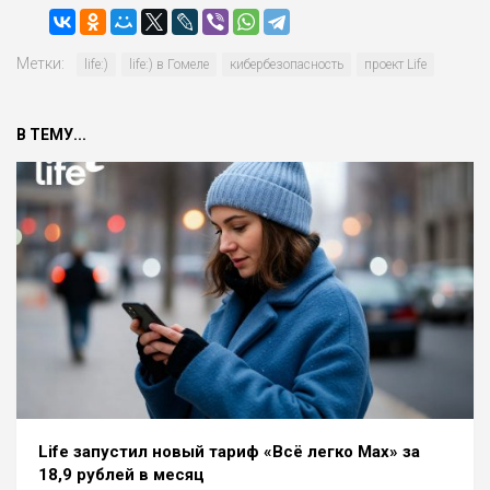
Метки:
life:)
life:) в Гомеле
кибербезопасность
проект Life
В ТЕМУ...
Life запустил новый тариф «Всё легко Max» за
18,9 рублей в месяц