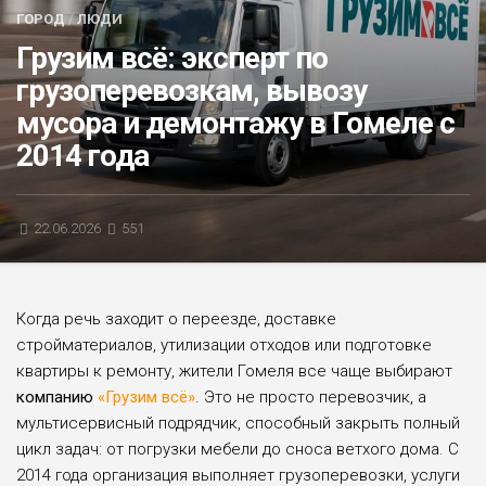
ГОРОД
/
ЛЮДИ
БЛИЦ-ОПРОС
Грузим всё: эксперт по
АФИША
грузоперевозкам, вывозу
мусора и демонтажу в Гомеле с
2014 года
22.06.2026
551
Когда речь заходит о переезде, доставке
стройматериалов, утилизации отходов или подготовке
квартиры к ремонту, жители Гомеля все чаще выбирают
компанию
«Грузим всё»
. Это не просто перевозчик, а
мультисервисный подрядчик, способный закрыть полный
цикл задач: от погрузки мебели до сноса ветхого дома. С
2014 года организация выполняет грузоперевозки, услуги