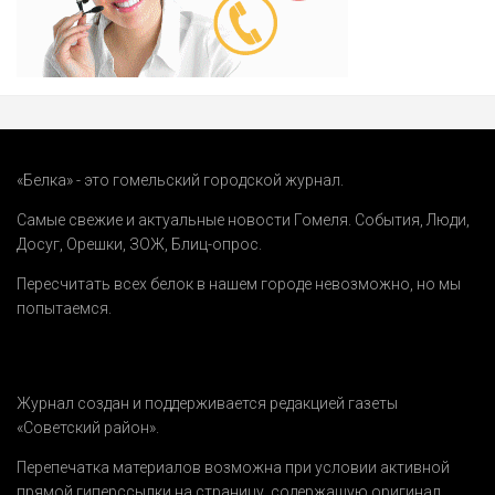
«Белка» - это гомельский городской журнал.
Самые свежие и актуальные новости Гомеля.
События
,
Люди
,
Досуг
,
Орешки
,
ЗОЖ
,
Блиц-опрос
.
Пересчитать всех белок в нашем городе невозможно, но мы
попытаемся.
Журнал создан и поддерживается редакцией газеты
«Советский район».
Перепечатка материалов возможна при условии активной
прямой гиперссылки на страницу, содержащую оригинал