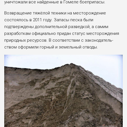
уничтожали все найден­ные в Гомеле боеприпасы.
Возвращение тяжёлой техники на месторожде­ние
состоялось в 2011 го­ду. Запасы песка были
подтверждены дополни­тельной разведкой, а са­мим
разработкам офи­циально придан статус месторождения
природ­ных ресурсов. В соот­ветствии с законодатель­
ством оформили горный и земельный отводы.