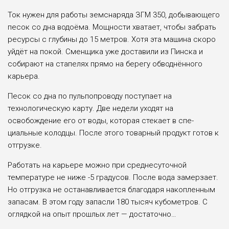
Ток нужен для работы земснаряда ЗГМ 350, до­бывающего
песок со дна водоёма. Мощности хва­тает, чтобы забрать
ре­сурсы с глубины до 15 метров. Хотя эта маши­на скоро
уйдёт на покой. Сменщика уже доставили из Пинска и
собирают на стапелях прямо на бере­гу обводнённого
карьера.
Песок со дна по пуль­попроводу поступает на
технологическую кар­ту. Две недели уходят на
освобождение его от во­ды, которая стекает в спе­
циальные колодцы. После этого товарный продукт готов к
отгрузке.
Работать на карьере можно при среднесуточ­ной
температуре не ни­же -5 градусов. После во­да замерзает.
Но отгрузка не останавливается бла­годаря накопленным
за­пасам. В этом году за­пасли 180 тысяч кубоме­тров. С
оглядкой на опыт прошлых лет — доста­точно…