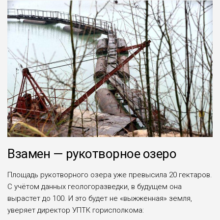
Взамен — рукотворное озеро
Площадь рукотворно­го озера уже превыси­ла 20 гектаров.
С учётом данных геологоразведки, в будущем она
вырастет до 100. И это будет не «вы­жженная» земля,
уверя­ет директор УПТК гори­сполкома: