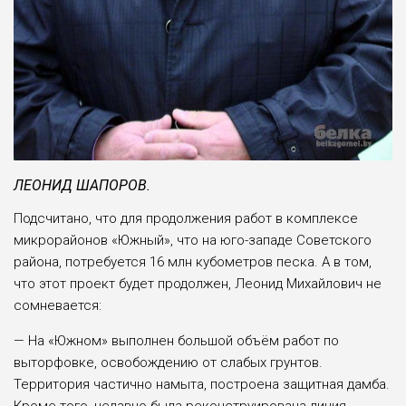
ЛЕОНИД ШАПОРОВ.
Подсчитано, что для продолжения работ в комплексе
микрорайонов «Южный», что на юго-западе Советского
рай­она, потребуется 16 млн кубометров песка. А в том,
что этот проект бу­дет продолжен, Леонид Михайлович не
сомне­вается:
— На «Южном» вы­полнен большой объём работ по
выторфовке, освобождению от слабых грунтов.
Территория ча­стично намыта, построе­на защитная дамба.