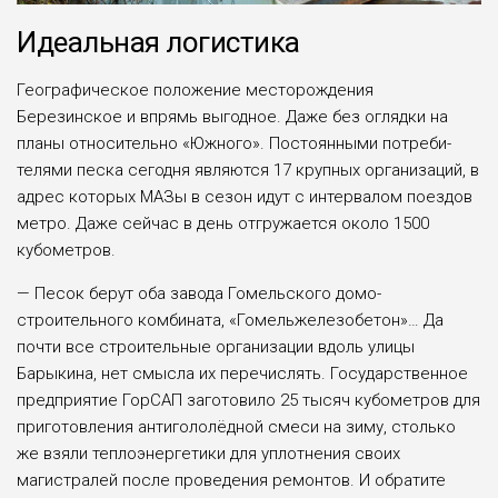
Идеальная логистика
Географическое поло­жение месторождения
Березинское и впрямь выгодное. Даже без оглядки на
планы от­носительно «Южного». Постоянными потреби­
телями песка сегодня яв­ляются 17 крупных орга­низаций, в
адрес которых МАЗы в сезон идут с ин­тервалом поездов
метро. Даже сейчас в день отгру­жается около 1500
кубомет­ров.
— Песок берут оба за­вода Гомельского домо­
строительного комбината, «Гомельжелезобетон»… Да
почти все строитель­ные организации вдоль улицы
Барыкина, нет смысла их перечислять. Государственное
пред­приятие ГорСАП загото­вило 25 тысяч кубометров для
приготовления анти­гололёдной смеси на зи­му, столько
же взяли те­плоэнергетики для уплот­нения своих
магистралей после проведения ремон­тов. И обратите