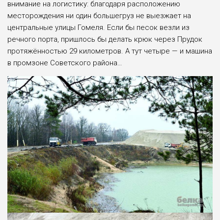
внимание на логистику: благодаря расположению
месторож­дения ни один большегруз не выезжает на
централь­ные улицы Гомеля. Если бы песок везли из
речно­го порта, пришлось бы де­лать крюк через Прудок
протяжённостью 29 ки­лометров. А тут че­тыре — и машина
в пром­зоне Советского района…