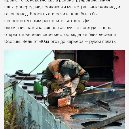
Кро­ме того, недавно была реконструирована линия
электропередачи, проло­жены магистральные во­довод и
газопровод. Бро­сить эти сети в поле бы­ло бы
непростительным расточительством. Для
окончания намыва как нельзя лучше под­ходит вновь
открытое Березин­ское месторождение близ деревни
Осовцы. Ведь от «Южного» до карьера — рукой подать.