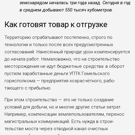
земснарядом началась три года назад. Сегодня в год
в среднем добыва­ют 550 тысяч кубометров.
Как готовят товар к отгрузке
Территорию отрабаты­вают постепенно, строго по
технологии и только после всех предусмотрен­ных
согласований. Нане­сённый природе урон ком­пенсируется
до начала ра­бот. Немаловажно, что на строительство
месторож­дения не идут бюджетные средства: в оборот
пусти­ли заработанные деньги УПТК Гомельского
горисполкома — предприя­тия хозрасчётного, рабо­
тающего с прибылью.
При этом строитель­ство — это не только соз­дание
условий для добы­чи, но и многие другие статьи затрат.
Например, компенсации землеполь­зователям, перенос
ма­гистральных коммуника­ций. Есть нужда в строи­
тельстве моста через от­водной канал очистных