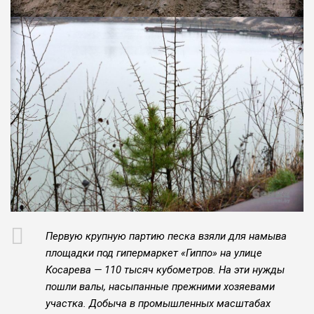
Первую крупную пар­тию песка взяли для на­мыва
площадки под гипермаркет «Гиппо» на улице
Косарева — 110 тысяч кубометров. На эти нужды
пошли валы, насы­панные прежними хозяе­вами
участка. Добыча в промышленных масшта­бах