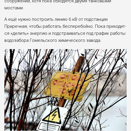
сооружений, хотя пока об­ходятся двумя танковыми
мостами.
А ещё нужно постро­ить линию 6 кВ от под­станции
Приречная, что­бы работать беспере­бойно. Пока приходит­
ся «делить» энергию и подстраиваться под гра­фик работы
водозабора Гомельского химическо­го завода.