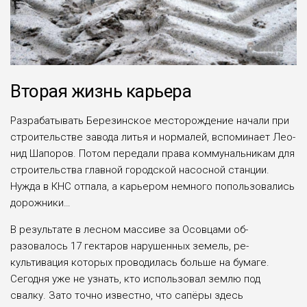
Вторая жизнь карьера
Разрабатывать Бере­зинское месторождение начали при
строитель­стве завода литья и нор­малей, вспоминает Лео­
нид Шапоров. Потом пе­редали права коммуналь­никам для
строительства главной городской насо­сной станции.
Нужда в КНС отпала, а карьером немного попользовались
дорожники…
В результате в лесном массиве за Осовцами об­
разовалось 17 гектаров нарушенных земель, ре­
культивация которых про­водилась больше на бума­ге.
Сегодня уже не узнать, кто использовал землю под
свалку. Зато точно из­вестно, что сапёры здесь