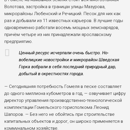
Волото­ва, застройка в грани­цах улицы Мазурова,
микрорайоны Любен­ский и Речицкий. Песок для них как
раз и добы­вали из 11 известных ка­рьеров. В лучшие годы
одновременно работали восемь мощных земсна­рядов,
причём четыре из них принадлежали ярос­лавскому
предприятию.
Ценный ресурс исчер­пали очень быстро. Но­
вобелицкие новостройки и микрорайон Шведская
Горка вобрали в себя по­следний природный дар,
добытый в окрестностях города.
— Сегодняшняя по­требность Гомеля в пе­ске составляет
до одного миллиона кубометров в год, — озвучивает цифру
директор управления производственно-технологической
комплектации Гомельского гориспол­кома Леонид
Шапоров. — Без него не обойтись при строительстве
капи­тальных объектов и до­рог, он широко применя­ется в
коммунальном хозяйстве.