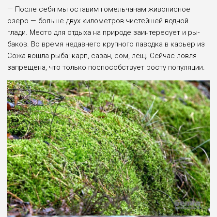
— После себя мы оста­вим гомельчанам живо­писное
озеро — больше двух километров чистей­шей водной
глади. Ме­сто для отдыха на при­роде заинтересует и ры­
баков. Во время недавне­го крупного паводка в ка­рьер из
Сожа вошла рыба: карп, сазан, сом, лещ. Сейчас ловля
запрещена, что только поспособству­ет росту популяции.