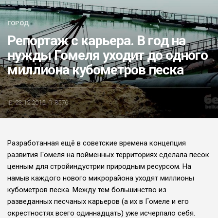
БЛИЦ-ОПРОС
ГОРОД
АФИША
Репортаж с карьера. В год на
нужды Гомеля уходит до одного
миллиона кубометров песка
23.12.2015
8576
Разработанная ещё в советские времена кон­цепция
развития Гомеля на пойменных террито­риях сделала песок
цен­ным для стройиндустрии природным ресурсом. На
намыв каждого нового микрорайона уходят мил­лионы
кубометров песка. Между тем большинство из
разведанных песчаных карьеров (а их в Гомеле и его
окрестностях все­го одиннадцать) уже ис­черпало себя.