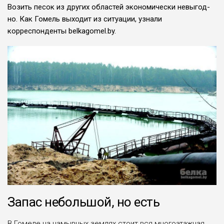
Возить пе­сок из других областей экономически невыгод­
но. Как Гомель выходит из ситуации, узнали
корреспонденты belkagomel.by.
Запас небольшой, но есть
В Гомеле на намыв­ных землях стоит вся многоэтажная