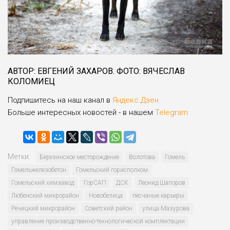
АВТОР: ЕВГЕНИЙ ЗАХАРОВ. ФОТО: ВЯЧЕСЛАВ
КОЛОМИЕЦ
Подпишитесь на наш канал в
Яндекс.Дзен
Больше интересных новостей - в нашем
Telegram
Метки:
Бере­зинское месторождение
Волотова
Гомель
Гомельжелезобетон
Гомельский горисполком
Гомельский химзавод
ГорСАП
ДСК
Леонид Шапоров
Любенский микрорайон
Новобелица
песчаные карьеры
Речицкий микрорайон
Советский район
улица Мазурова
управление производственно-технологической комплектации