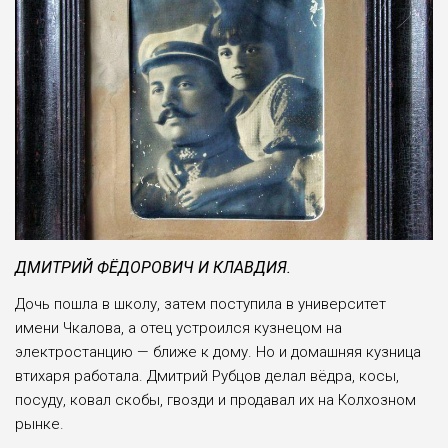
ДМИТРИЙ ФЁДОРОВИЧ И КЛАВДИЯ.
Дочь пошла в школу, затем поступила в уни­верситет
имени Чкалова, а отец устроился кузнецом на
электростанцию — бли­же к дому. Но и домашняя кузница
втихаря работа­ла. Дмитрий Рубцов делал вёдра, косы,
посуду, ковал скобы, гвозди и продавал их на Колхозном
рынке.