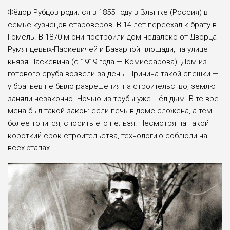
Фёдор Рубцов родил­ся в 1855 году в Злынке (Россия) в
семье кузнецов-староверов. В 14 лет пере­ехал к брату в
Гомель. В 1870-м они построили дом недалеко от Дворца
Румянцевых-Паскевичей и Базарной площади, на ули­це
князя Паскевича (с 1919 года — Комиссарова). Дом из
готового сруба возве­ли за день. Причина такой спешки —
у братьев не было разрешения на стро­ительство, землю
заняли незаконно. Ночью из тру­бы уже шёл дым. В те вре­
мена был такой закон: если печь в доме сложена, а тем
более топится, сносить его нельзя. Несмотря на такой
короткий срок строитель­ства, технологию соблю­ли на
всех этапах.