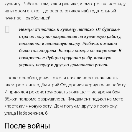
кузницу. Работал там, как и раньше, и смо­трел на веранду
на втором этаже, где расположился наблюдательный
пункт за Новобелицей.
Немцы отнеслись к куз­нецу неплохо. От бургоми­
стра он получил разреше­ние на кузнечную работу,
велосипед и вёсельную лодку. Рыбачить можно
было только днём. База­ры немцы не запретили. В
воскресенье Рубцов прода­вал рыбу, конскую
упряжь, посуду и другую домаш­нюю утварь.
После освобождения Гомеля начали восстанав­ливать
электростанцию, Дмитрий Фёдорович вер­нулся на работу.
И при­нялся реконструировать жилище — во время бом­
бёжки полдома разруши­лось. Фундамент поднял на метр,
«поставил» новую хату. Дом получил другую прописку:
улица Набереж­ная, 6.
После войны