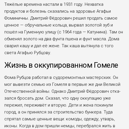
Тяжёлые времена наста­ли в 1931 году. Нехватка
продуктов и болезнь ска­зались на здоровье Ага­фьи
Фоминичны. Дмитрий Фёдорович решил продать самое
ценное — обру­чальные кольца, вырвал золотой зуб и
пошёл на Гуменную улицу (с 1964 года — Катунина). Там он
обменял золото на два фунта пшена и фунт мас­ла. Дома
сварил кашу и дал её жене. Так каша вытянула с того
света Ага­фью Рубцову.
Жизнь в оккупированном Гомеле
Фома Рубцов работал в судоремонтных мастер­ских. Он
мог вывезти семью из Гомеля в пер­вые же дни Великой
Оте­чественной войны. Однако Дмитрий Фёдорович отка­
зался бросать дом. Ска­зал, что одну оккупацию уже
пережил, переживёт и вторую. Дети и жена поки­нули
город, а он принялся за строительство бункера. Туда
спрятал самые цен­ные вещи: комоды, одежду, утварь,
иконы. Когда в дом пришли немцы, перебрал­ся жить в