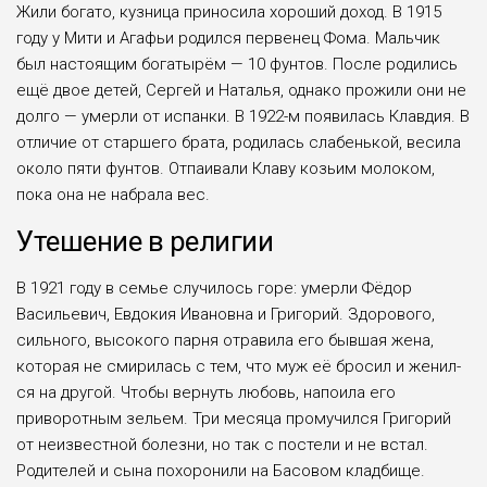
Жили богато, кузница приносила хоро­ший доход. В 1915
году у Мити и Агафьи родился первенец Фома. Мальчик
был настоящим богаты­рём — 10 фунтов. После родились
ещё двое детей, Сергей и Наталья, одна­ко прожили они не
дол­го — умерли от испан­ки. В 1922-м появилась Клавдия. В
отличие от старшего брата, родилась слабенькой, весила
око­ло пяти фунтов. Отпаива­ли Клаву козьим молоком,
пока она не набрала вес.
Утешение в религии
В 1921 году в семье случилось горе: умерли Фёдор
Васильевич, Евдо­кия Ивановна и Григо­рий. Здорового,
сильного, высокого парня отравила его бывшая жена,
которая не смирилась с тем, что муж её бросил и женил­
ся на другой. Чтобы вер­нуть любовь, напоила его
приворотным зельем. Три месяца промучился Григо­рий
от неизвестной болез­ни, но так с постели и не встал.
Родителей и сына похоронили на Басовом кладбище.