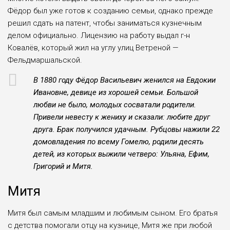
Фёдор был уже готов к созда­нию семьи, однако пре­жде
решил сдать на патент, чтобы заниматься кузнеч­ным
делом официально. Лицензию на работу выдал г-н
Ковалёв, который жил на углу улиц Ветреной —
Фельдмаршальской.
В 1880 году Фёдор Васильевич женился на Евдокии
Ивановне, девице из хорошей семьи. Боль­шой
любви не было, моло­дых сосватали родите­ли.
Привели невесту к жениху и сказали: люби­те друг
друга. Брак полу­чился удачным. Рубцовы нажили 22
домовладения по всему Гомелю, родили десять
детей, из которых выжили четверо: Ульяна, Ефим,
Григорий и Митя.
Митя
Митя был самым млад­шим и любимым сыном. Его братья
с детства помо­гали отцу на кузнице, Митя же при любой