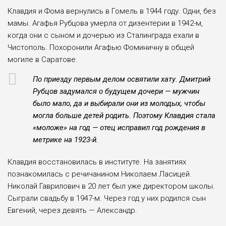
Клавдия и Фома вер­нулись в Гомель в 1944 году. Одни, без
мамы. Агафья Рубцова умерла от дизентерии в 1942-м,
когда они с сыном и доче­рью из Сталинграда ехали в
Чистополь. Похорони­ли Агафью Фоминичну в общей
могиле в Саратове.
По приезду первым делом освятили хату. Дми­трий
Рубцов задумался о будущем дочери — муж­чин
было мало, да и выби­рали они из молодых, что­бы
могла больше детей родить. Поэтому Клавдия стала
«моложе» на год — отец исправил год рожде­ния в
метрике на 1923-й.
Клавдия восстановилась в институте. На занятиях
познакомилась с речичанином Никола­ем Ласицей.
Николай Гав­рилович в 20 лет был уже директором школы.
Сыграли свадьбу в 1947-м. Через год у них родился сын
Евгений, через девять — Александр.