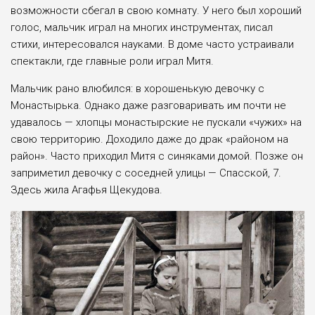
воз­можности сбегал в свою комнату. У него был хоро­ший
голос, мальчик играл на многих инструментах, писал
стихи, интересовал­ся науками. В доме часто устраивали
спектакли, где главные роли играл Митя.
Мальчик рано влюбил­ся: в хорошенькую девоч­ку с
Монастырька. Одна­ко даже разговаривать им почти не
удавалось — хлопцы монастырские не пускали «чужих» на
свою территорию. Дохо­дило даже до драк «районом на
район». Часто приходил Митя с синяка­ми домой. Позже он
запри­метил девочку с сосед­ней улицы — Спасской, 7.
Здесь жила Агафья Щеку­дова.