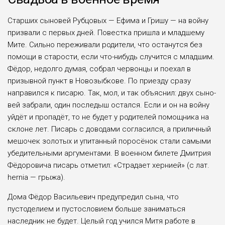
Старших сыновей Руб­цовых — Ефима и Гри­шу — на войну
призвали с первых дней. Повест­ка пришла и младшему
Мите. Сильно пережива­ли родители, что останут­ся без
помощи в старости, если что-нибудь случится с младшим.
Фёдор, недол­го думая, собрал червон­цы и поехал в
призывной пункт в Новозыбкове. По приезду сразу
направил­ся к писарю. Так, мол, и так объяснил: двух сыно­
вей забрали, один после­дыш остался. Если и он на войну
уйдёт и пропа­дёт, то не будет у родите­лей помощника на
скло­не лет. Писарь с доводами согласился, а приличный
мешочек золотых и упи­танный поросёнок стали самыми
убедительными аргументами. В военном билете Дмитрия
Фёдо­ровича писарь отметил: «Страдает хернией» (с лат.
hernia — грыжа).
Дома Фёдор Василье­вич предупредил сына, что
пустоделием и пустосло­вием больше заниматься
наследник не будет. Целый год учился Митя работе в