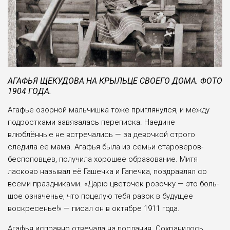
АГАФЬЯ ЩЕКУДОВА НА КРЫЛЬЦЕ СВОЕГО ДОМА. ФОТО
1904 ГОДА.
Агафье озорной маль­чишка тоже приглянул­ся, и между
подростка­ми завязалась переписка. Наедине
влюблённые не встречались — за девочкой строго
следила её мама. Агафья была из семьи староверов-
беспоповцев, получила хорошее образо­вание. Митя
ласково назы­вал её Гашечка и Гапеч­ка, поздравлял со
всеми праздниками. «Дарю цве­точек розочку — это боль­
шое означенье, что поце­лую тебя разок в будущее
воскресенье!» — писал он в октябре 1911 года.
Агафья исправно отвеча­ла на послания. Сохрани­лось