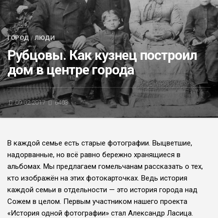
БЛИЦ-ОПРОС
АФИША
ГОРОД
/
ЛЮДИ
Рубцовы. Как кузнец построил
дом в центре города
09.02.2017
6403
В каждой семье есть старые фотографии. Выцветшие,
надорванные, но всё рав­но бережно хранящиеся в
альбомах. Мы предлагаем гомельчанам рассказать о тех,
кто изображён на этих фотокарточках. Ведь история
каждой семьи в отдельности — это история города над
Сожем в целом. Первым участником нашего проекта
«История одной фотографии» стал Александр Ласица.