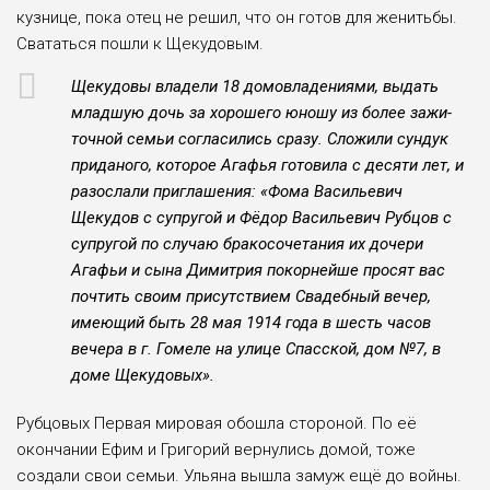
кузнице, пока отец не решил, что он готов для женитьбы.
Свататься пош­ли к Щекудовым.
Щекудовы владели 18 домовладениями, выдать
младшую дочь за хороше­го юношу из более зажи­
точной семьи согласи­лись сразу. Сложили сун­дук
приданого, которое Агафья готовила с десяти лет, и
разослали пригла­шения: «Фома Василье­вич
Щекудов с супругой и Фёдор Васильевич Руб­цов с
супругой по случаю бракосочетания их доче­ри
Агафьи и сына Дими­трия покорнейше просят вас
почтить своим присут­ствием Свадебный вечер,
имеющий быть 28 мая 1914 года в шесть часов
вечера в г. Гомеле на улице Спасской, дом №7, в
доме Щекудовых».
Рубцовых Первая миро­вая обошла стороной. По её
окончании Ефим и Гри­горий вернулись домой, тоже
создали свои семьи. Ульяна вышла замуж ещё до войны.