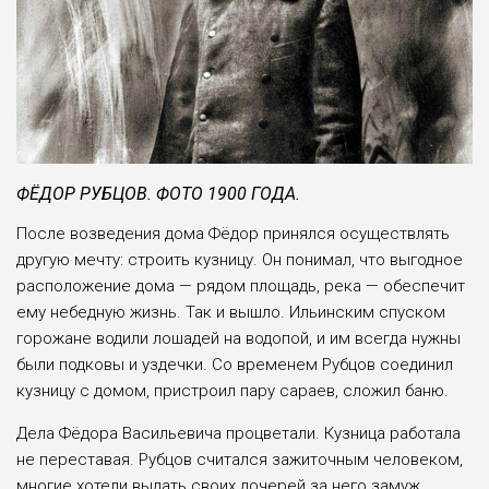
ФЁДОР РУБЦОВ. ФОТО 1900 ГОДА.
После возведения дома Фёдор принялся осущест­влять
другую мечту: стро­ить кузницу. Он пони­мал, что выгодное
распо­ложение дома — рядом площадь, река — обеспе­чит
ему небедную жизнь. Так и вышло. Ильинским спуском
горожане водили лошадей на водопой, и им всегда нужны
были под­ковы и уздечки. Со време­нем Рубцов соединил
куз­ницу с домом, пристроил пару сараев, сложил баню.
Дела Фёдора Василье­вича процветали. Кузни­ца работала
не переста­вая. Рубцов считался зажи­точным человеком,
многие хотели выдать своих доче­рей за него замуж.