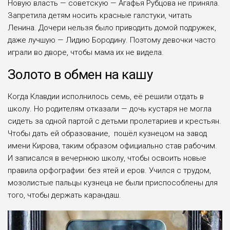
Новую власть — совет­скую — Агафья Рубцо­ва не приняла.
Запрети­ла детям носить красные галстуки, читать
Ленина. Дочери нельзя было при­водить домой подружек,
даже лучшую — Лидию Бородину. Поэтому девоч­ки часто
играли во дворе, чтобы мама их не видела.
Золото в обмен на кашу
Когда Клавдии испол­нилось семь, её решили отдать в
школу. Но роди­телям отказали — дочь кустаря не могла
сидеть за одной партой с детьми пролетариев и крестьян.
Чтобы дать ей образова­ние, пошёл кузнецом на завод
имени Кирова, таким обра­зом официально став рабо­чим.
И записался в вечер­нюю школу, чтобы осво­ить новые
правила орфо­графии: без ятей и еров. Учился с трудом,
мозо­листые пальцы кузнеца не были приспособлены для
того, чтобы держать карандаш.