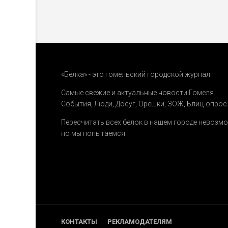
«Белка» - это гомельский городской журнал.
Самые свежие и актуальные новости Гомеля.
События
,
Люди
,
Досуг
,
Орешки
,
ЗОЖ
,
Блиц-опрос
Пересчитать всех белок в нашем городе невозм
но мы попытаемся.
КОНТАКТЫ
РЕКЛАМОДАТЕЛЯМ