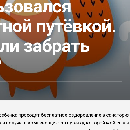
ьзовался
ной путёвкой.
ли забрать
?
ебёнка проходят бес­платное оздоровление в санатория
у я получить компенсацию за путёвку, кото­рой мой сын в