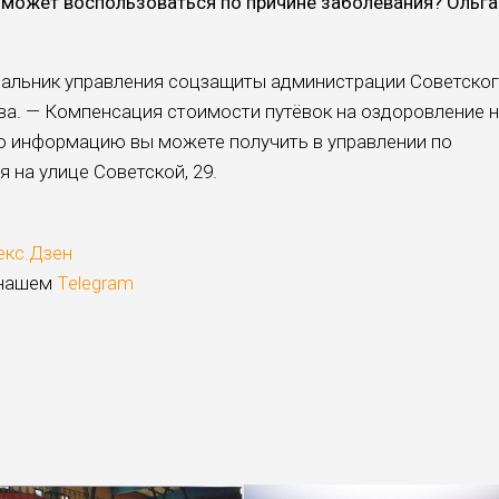
е может вос­пользоваться по причине заболевания? Ольга
ачальник управления соцзащиты администрации Советско
а. — Ком­пенсация стоимости путёвок на оздоровление 
ю ин­формацию вы можете полу­чить в управлении по
 на улице Советской, 29.
екс.Дзен
 нашем
Telegram