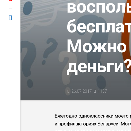
воспол
бесплат
Можно 
деньги
26.07.2017
1157
Ежегодно одноклассники моего р
и профилакториях Бе­ларуси. Мог