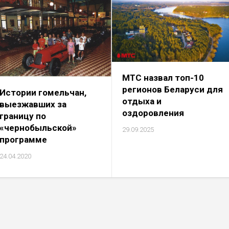
МТС назвал топ-10
регионов Беларуси для
Истории гомельчан,
отдыха и
выезжавших за
оздоровления
границу по
«чернобыльской»
29.09.2025
программе
24.04.2020