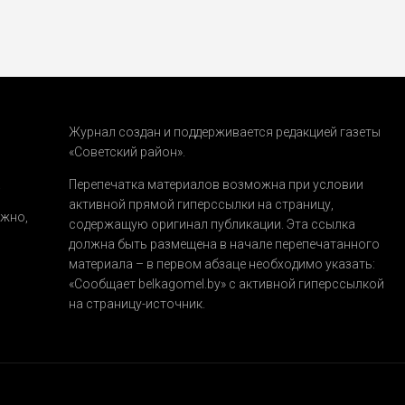
Журнал создан и поддерживается редакцией газеты
«Советский район».
.
Перепечатка материалов возможна при условии
активной прямой гиперссылки на страницу,
ожно,
содержащую оригинал публикации. Эта ссылка
должна быть размещена в начале перепечатанного
материала – в первом абзаце необходимо указать:
«Сообщает belkagomel.by»
с активной гиперссылкой
на страницу-источник.