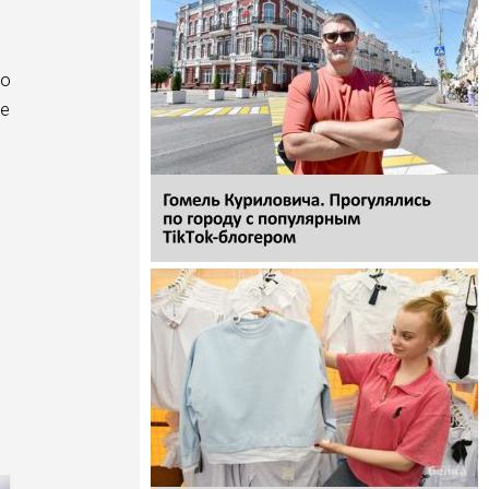
го
не