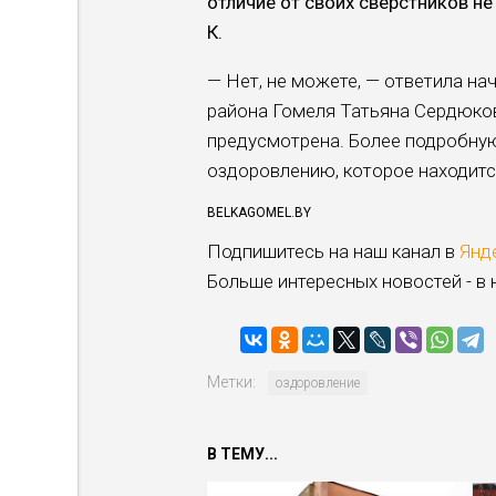
отличие от своих сверстников н
К.
— Нет, не можете, — ответила н
района Гомеля Татьяна Сердюков
предусмо­трена. Более подробну
оздоров­лению, которое находится
BELKAGOMEL.BY
Подпишитесь на наш канал в
Янд
Больше интересных новостей - в
Метки:
оздоровление
В ТЕМУ...