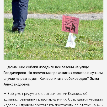
— Домашние собаки изгадили все газо­ны на улице
Владимиро­ва. На замечания прохо­жих их хозяева в луч­шем
случае не реагиру­ют. Как воспитать соба­ководов? Эмма
Алек­сандровна.
— Всё уже придума­но составителями Кодек­са об
административных правонарушениях. Со­трудники милиции
на­делены правом состав­лять протоколы по статье 15.47 и