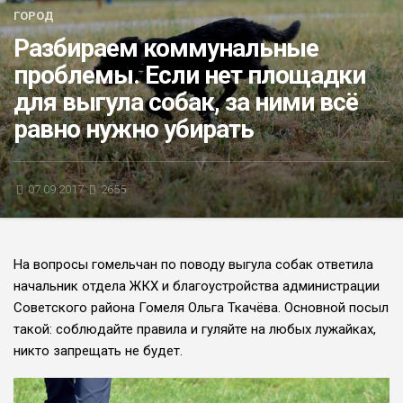
ГОРОД
БЛИЦ-ОПРОС
Разбираем коммунальные
АФИША
проблемы. Если нет площадки
для выгула собак, за ними всё
равно нужно убирать
07.09.2017
2655
На вопросы гомельчан по поводу выгула собак ответила
н
ачальник отдела ЖКХ и благоустройства администрации
Совет­ского района Гомеля Ольга Тка­чёва. Основной посыл
такой: соблюдайте правила и гуляйте на любых лужайках,
никто запрещать не будет.