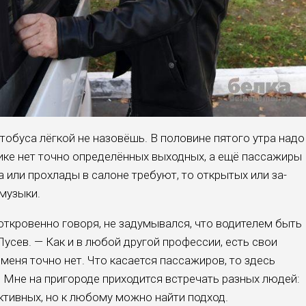
обуса лёгкой не назовёшь. В по­ловине пятого утра надо
ике нет точ­но определённых выходных, а ещё пассажиры
а или прохлады в салоне требуют, то открытых или за­
 музыки.
 откровенно говоря, не задумывал­ся, что водителем быть
усев. — Как и в любой другой профессии, есть свои
меня точно нет. Что касается пассажиров, то здесь
 Мне на пригороде приходится встречать разных людей:
ктивных, но к лю­бому можно найти подход.