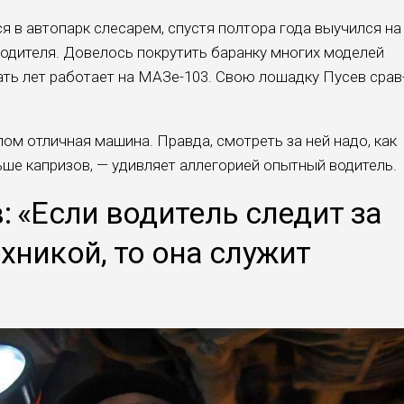
 в автопарк слесарем, спустя полтора года выучился на
водителя. Довелось покрутить баранку многих моделей
ть лет работает на МАЗе-103. Свою лошадку Пусев срав
лом отличная машина. Правда, смотреть за ней надо, как
ше капри­зов, — удивляет аллегорией опытный водитель.
: «Если водитель следит за
хникой, то она служит