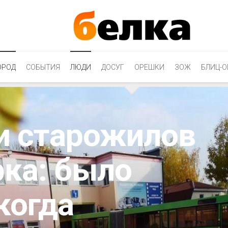
ОРОД
СОБЫТИЯ
ЛЮДИ
ДОСУГ
ОРЕШКИ
ЗОЖ
БЛИЦ-О
и старожилов
рка: было
когда