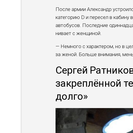
После армии Александр устроился
категорию D и пересел в кабину 
автобусов. Последние одиннадца
нивает с женщиной.
— Немного с характером, но в це
за женой. Больше внимания, мень
Сергей Ратников
закреплённой те
долго»