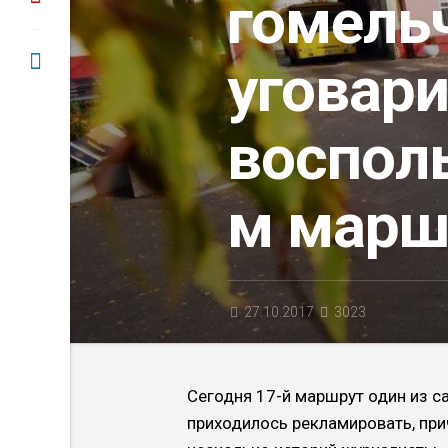
гомель
уговар
воспол
м марш
27.10.2017
3023
Сегодня 17-й маршрут один из с
приходилось рекламировать, прич