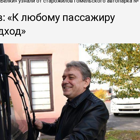
Белки» узнали от старожилов Гомельского автопарка №
в: «К любому пассажиру
дход»