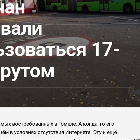
чан
ивали
ьзоваться 17-
рутом
амых востребованных в Гомеле. А когда-то его
ём в условиях отсутствия Интернета. Эту и ещё