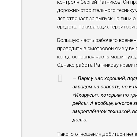
контроля Сергей Ратников. Он пр
дорожно-строительного технику­м
лет отвечает за выпуск на линию
средств, покидающих территорию
Большую часть рабочего времени,
проводить в смотровой яме у вые
когда основная часть машин уход
Однако работа Ратникову нравит
— Парк у нас хороший, по
заводом на совесть, но и 
«Икарусы», которым по три
рейсы. А вообще, многое з
закреплённой техникой, в
долго.
Такого отношения добиться нелег