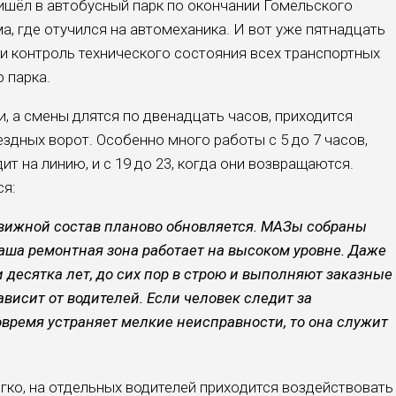
ишёл в автобус­ный парк по окончании Гомельского
а, где отучился на автомеханика. И вот уже пятнадцать
 и контроль технического состояния всех транспорт­ных
 парка.
 а смены длятся по двенадцать ча­сов, приходится
здных ворот. Особен­но много работы с 5 до 7 часов,
ит на линию, и с 19 до 23, когда они возвращаются.
ся:
движной состав планово обновляется. МАЗы собраны
наша ремонтная зона работа­ет на высоком уровне. Даже
 десятка лет, до сих пор в строю и выполняют заказные
ави­сит от водителей. Если человек следит за
о­время устраняет мелкие неисправности, то она служит
ко, на отдельных водителей прихо­дится воздействовать