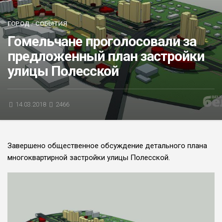
БЛИЦ-ОПРОС
ГОРОД
/
СОБЫТИЯ
АФИША
Гомельчане проголосовали за
предложенный план застройки
улицы Полесской
14.03.2018
2466
Завершено общественное обсужде­ние детального плана
многоквартир­ной застройки улицы Полесской.