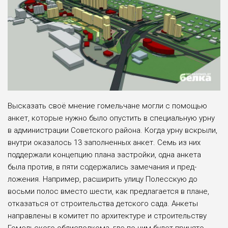
Высказать своё мнение гомельчане могли с помощью
анкет, которые нуж­но было опустить в специальную ур­ну
в администрации Советского рай­она. Когда урну вскрыли,
внутри ока­залось 13 заполненных анкет. Семь из них
поддержали концепцию плана за­стройки, одна анкета
была против, в пяти содержались замечания и пред­
ложения. Например, расширить ули­цу Полесскую до
восьми полос вместо шести, как предлагается в плане,
отка­заться от строительства детского сада. Анкеты
направлены в комитет по архи­тектуре и строительству