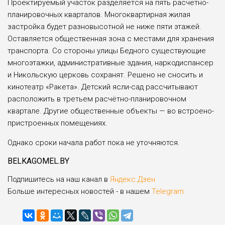
Проектируемый участок разделяет­ся на пять расчётно-
планировочных кварталов. Многоквартирная жилая
застройка будет разновысотной не ниже пяти этажей.
Оставляется об­щественная зона с местами для хра­нения
транспорта. Со стороны ули­цы Бедного существующие
много­этажки, административные здания, наркодиспансер
и Никольскую цер­ковь сохранят. Решено не сносить и
кинотеатр «Ракета». Детский ясли-сад рассчитывают
расположить в третьем расчётно-планировочном
квартале. Другие общественные объекты — во встроено-
пристроенных помещениях.
Однако сроки начала работ пока не уточняются.
BELKAGOMEL.BY
Подпишитесь на наш канал в
Яндекс.Дзен
Больше интересных новостей - в нашем
Telegram