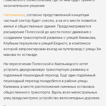
Гомельского облисполкома, где по ним будет при­нято
окончательное решение.
Напоминаем
, согласно представлен­ной концепции
частный сектор будет снесён, а на его месте появятся
жильё и общественные здания. Предусматри­вается
расширение Полесской до ше­сти полос движения с
созданием транс­портной развязки с улицей Химакова,
Клубным переулком и улицей Бедно­го, в комплексе
которой запроектиро­ван въезд на путепровод с улицы Хи­
макова по эстакаде.
На пересечении Полесской и Хмель­ницкого хотят
устроить двухуровневую транспортную развязку и
подземный пешеходный переход. Ещё один под­земный
пешеходный переход понадо­бится в районе улицы
Калинина, в ме­сте расположения смежных остановок
общественного транспорта. Вдоль всех магистральных
улиц предусмотрено устройство велосипедных дорожек.