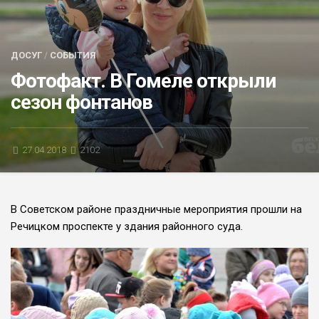
БЛИЦ-ОПРОС
АФИША
ДОСУГ
/
СОБЫТИЯ
Фотофакт. В Гомеле открыли
сезон фонтанов
27.04.2018
2102
В Советском районе праздничные мероприятия прошли на
Речицком проспекте у здания районного суда.