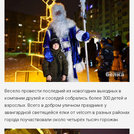
Весело провести последний из новогодних выходных в
компании друзей и соседей собрались более 300 детей и
взрослых. Всего в добром уличном празднике у
авангардной светящейся ёлки от velcom в разных районах
города поучаствовали около четырёх тысяч горожан.