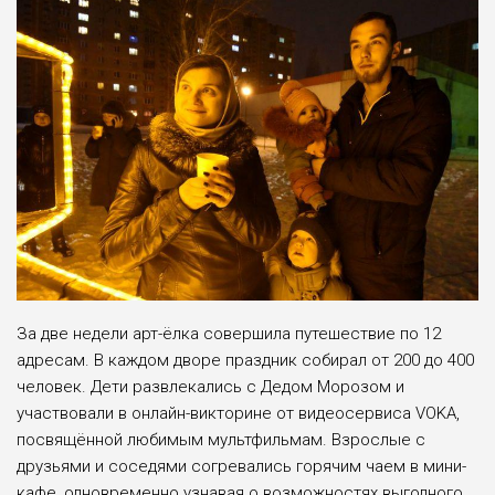
За две недели арт-ёлка совершила путешествие по 12
адресам. В каждом дворе праздник собирал от 200 до 400
человек. Дети развлекались с Дедом Морозом и
участвовали в онлайн-викторине от видеосервиса VOKA,
посвящённой любимым мультфильмам. Взрослые с
друзьями и соседями согревались горячим чаем в мини-
кафе, одновременно узнавая о возможностях выгодного