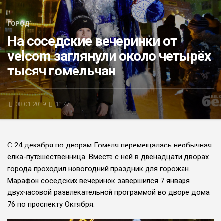
БЛИЦ-ОПРОС
ГОРОД
АФИША
На соседские вечеринки от
velcom заглянули около четырёх
тысяч гомельчан
08.01.2019
1177
С 24 декабря по дворам Гомеля перемещалась необычная
ёлка-путешественница. Вместе с ней в двенадцати дворах
города проходил новогодний праздник для горожан.
Марафон соседских вечеринок завершился 7 января
двухчасовой развлекательной программой во дворе дома
76 по проспекту Октября.