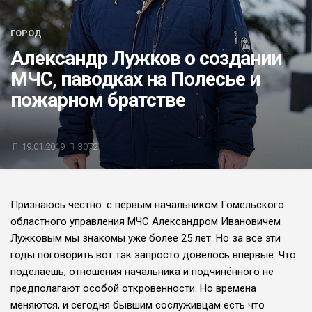
БЛИЦ-ОПРОС
ГОРОД
АФИША
Александр Лужков о создании
МЧС, паводках на Полесье и
пожарном братстве
19.01.2019
3072
Признаюсь честно: с первым начальником Гомельского
областного управления МЧС Александром Ивановичем
Лужковым мы знакомы уже более 25 лет. Но за все эти
годы поговорить вот так запросто довелось впервые. Что
поделаешь, отношения начальника и подчинённого не
предполагают особой откровенности. Но времена
меняются, и сегодня бывшим сослуживцам есть что