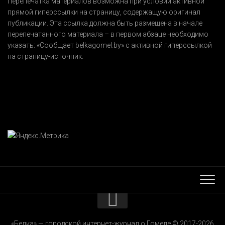
Перепечатка материалов возможна при условии активной
прямой гиперссылки на страницу, содержащую оригинал
публикации. Эта ссылка должна быть размещена в начале
перепечатанного материала – в первом абзаце необходимо
указать:
«Сообщает belkagomel.by»
с активной гиперссылкой
на страницу-источник.
КОНТАКТЫ
«Белка» — городской интернет-журнал о Гомеле © 2017-2026