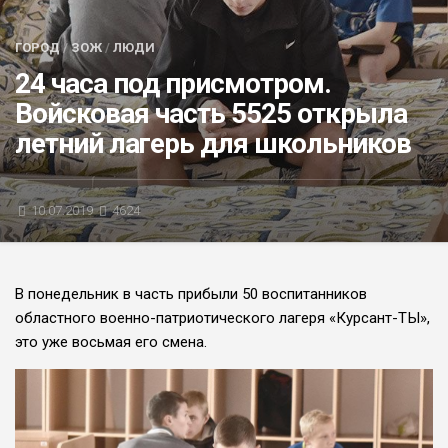
БЛИЦ-ОПРОС
ГОРОД
/
ЗОЖ
/
ЛЮДИ
АФИША
24 часа под присмотром.
Войсковая часть 5525 открыла
летний лагерь для школьников
10.07.2019
4624
В понедельник в часть прибыли 50 воспитанников
областного военно-патриотического лагеря «Курсант-ТЫ»,
это уже восьмая его смена.