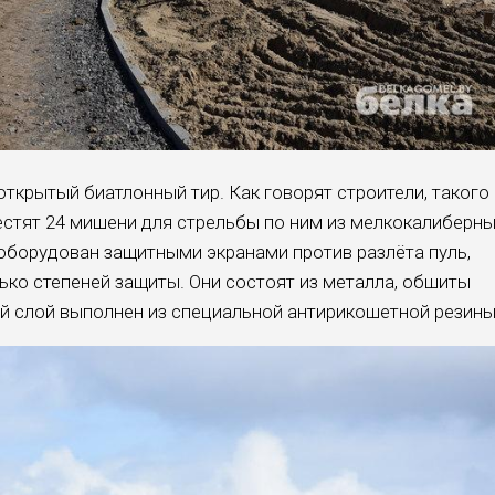
ткрытый биатлонный тир. Как говорят строители, такого 
местят 24 мишени для стрельбы по ним из мелкокалиберн
 оборудован защитными экранами против разлёта пуль,
ько степеней защиты. Они состоят из металла, обшиты
й слой выполнен из специальной антирикошетной резины