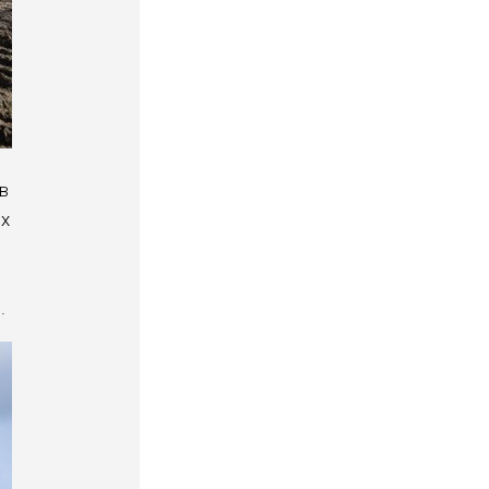
в
ых
.