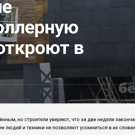
ле
оллерную
откроют в
нным, но строители уверяют, что за две недели законча
ие людей и техники не позволяют усомниться в их словах