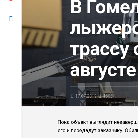
В Гоме
лыжер
трассу 
августе
17.07.2019
4506
Пока объект выглядит незавершё
его и передадут заказчику. Обил