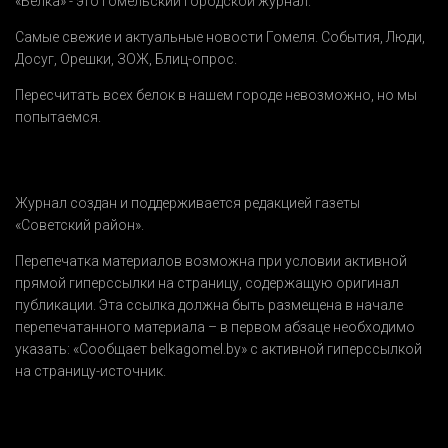
«Белка» - это гомельский городской журнал.
Самые свежие и актуальные новости Гомеля.
События
,
Люди
,
Досуг
,
Орешки
,
ЗОЖ
,
Блиц-опрос
.
Пересчитать всех белок в нашем городе невозможно, но мы
попытаемся.
Журнал создан и поддерживается редакцией газеты
«Советский район».
Перепечатка материалов возможна при условии активной
прямой гиперссылки на страницу, содержащую оригинал
публикации. Эта ссылка должна быть размещена в начале
перепечатанного материала – в первом абзаце необходимо
указать:
«Сообщает belkagomel.by»
с активной гиперссылкой
на страницу-источник.