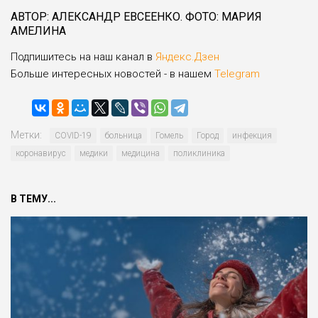
АВТОР: АЛЕКСАНДР ЕВСЕЕНКО. ФОТО: МАРИЯ
АМЕЛИНА
Подпишитесь на наш канал в
Яндекс.Дзен
Больше интересных новостей - в нашем
Telegram
Метки:
COVID-19
больница
Гомель
Город
инфекция
коронавирус
медики
медицина
поликлиника
В ТЕМУ...