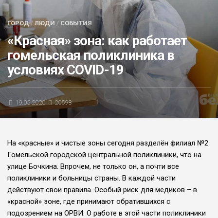
БЛИЦ-ОПРОС
ГОРОД
/
ЛЮДИ
/
СОБЫТИЯ
АФИША
«Красная» зона: как работает
гомельская поликлиника в
условиях СOVID-19
19.05.2020
20598
На «красные» и чистые зоны сегодня разделён филиал №2
Гомельской городской центральной поликлиники, что на
улице Бочкина. Впрочем, не только он, а почти все
поликлиники и больницы страны. В каждой части
действуют свои правила. Особый риск для медиков – в
«красной» зоне, где принимают обратившихся с
подозрением на ОРВИ. О работе в этой части поликлиники