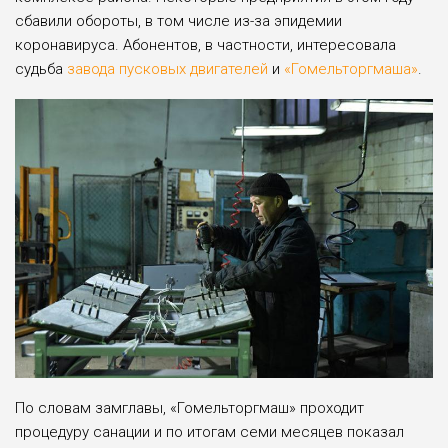
сбавили обороты, в том числе из-за эпидемии
коронавируса. Абонентов, в частности, интересовала
судьба
завода пусковых двигателей
и
«Гомельторгмаша»
.
По словам замглавы, «Гомельторгмаш» проходит
процедуру санации и по итогам семи месяцев показал