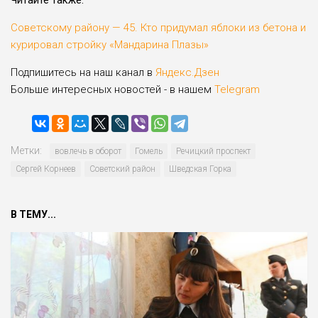
Читайте также:
Советскому району — 45. Кто придумал яблоки из бетона и
курировал стройку «Мандарина Плазы»
Подпишитесь на наш канал в
Яндекс.Дзен
Больше интересных новостей - в нашем
Telegram
Метки:
вовлечь в оборот
Гомель
Речицкий проспект
Сергей Корнеев
Советский район
Шведская Горка
В ТЕМУ...