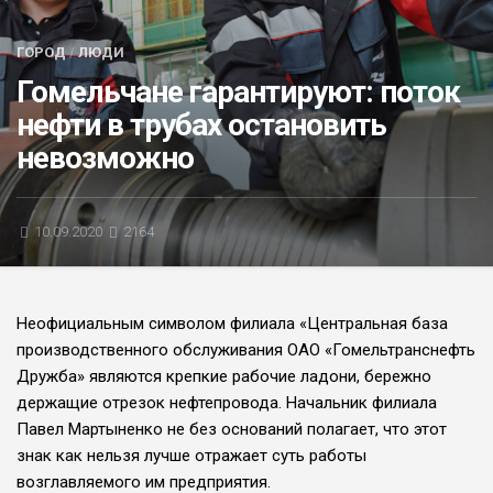
БЛИЦ-ОПРОС
ГОРОД
/
ЛЮДИ
АФИША
Гомельчане гарантируют: поток
нефти в трубах остановить
невозможно
10.09.2020
2164
Неофициальным символом филиала «Центральная база
производственного обслуживания ОАО «Гомельтранснефть
Дружба» являются крепкие рабочие ладони, бережно
держащие отрезок нефтепровода. Начальник филиала
Павел Мартыненко не без оснований полагает, что этот
знак как нельзя лучше отражает суть работы
возглавляемого им предприятия.