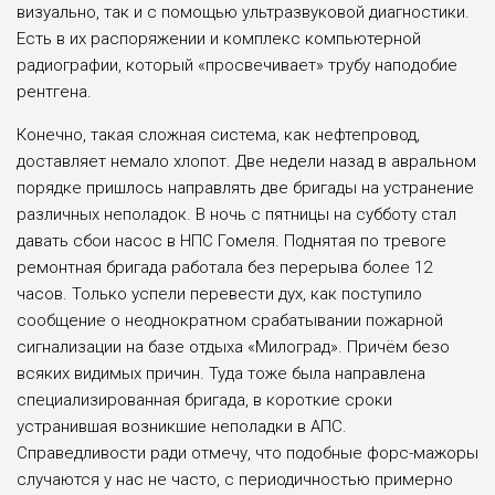
визу­ально, так и с помощью ультра­звуковой диагностики.
Есть в их распоряжении и комплекс компьютерной
радиографии, кото­рый «просвечивает» трубу напо­добие
рентгена.
Конечно, такая сложная система, как нефтепровод,
достав­ляет немало хлопот. Две недели назад в авральном
порядке при­шлось направлять две бригады на устранение
различных непо­ладок. В ночь с пятницы на суб­боту стал
давать сбои насос в НПС Гомеля. Поднятая по тре­воге
ремонтная бригада рабо­тала без перерыва более 12
часов. Только успели переве­сти дух, как поступило
сообще­ние о неоднократном срабатыва­нии пожарной
сигнализации на базе отдыха «Милоград». При­чём безо
всяких видимых при­чин. Туда тоже была направлена
специализированная бригада, в короткие сроки
устранившая возникшие неполадки в АПС.
Справедливости ради отмечу, что подобные форс-мажоры
случа­ются у нас не часто, с периодич­ностью примерно