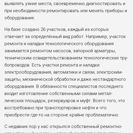
выявлять узкие места, своевременно диагностиро­вать и
при необходимости ремонти­ровать или менять приборы и
обо­рудование.
На базе создано 26 участков, каж­дый из которых
отвечает за опреде­лённый вид работ. Например, уча­сток
ремонта и наладки технологи­ческого оборудования
занимается ремонтом насосов, запорной арма­туры,
техническим освидетель­ствованием технологических тру­
бопроводов. Есть участки ремонта и наладки
электрооборудования, автоматики и связи, электрохим­
защиты, механической обработки и даже нестандартного
оборудо­вания. В обязанности специали­стов последнего
входит изготовле­ние собственными силами метал­
лических площадок, резервуаров и муфт. Всего того, что
востребо­вано при транспортировке нефти и что
приобрести где-то на стороне крайне проблематично.
С недавних пор у нас открылся собственный ремонтно-