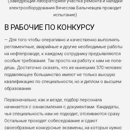
(Заведующий лабораторией участка ремонта и наладки
электрооборудования Вячеслав Балычевцев проводит
испытание)
В РАБОЧИЕ ПО КОНКУРСУ
— Для того чтобы оперативно и качественно выполнять
регламент­ные, аварийные и другие необхо­димые работы
на нефтепроводе, к каждому сотруднику предъяв­ляются
особые требования. Так просто на работу к нам не попа­
дёшь. Достаточно сказать, что из нынешних 370 человек
подавляю­щее большинство имеют не только высшую
квалификацию по специ­альности, но и диплом о высшем
образовании.
Первоначально, как и везде, под­бор персонала
начинается с озна­комления с документами. Кан­дидаты,
чья специальность нам не подходит, отсеиваются сразу.
Остальные проходят собеседование и сдают
своеобразные конкурсные экзамены, на которых нужно