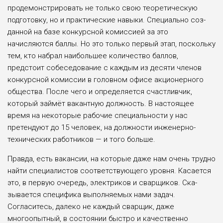
проде­монстрировать не только свою тео­ретическую
подготовку, но и прак­тические навыки. Специально соз­
данной на базе конкурсной комис­сией за это
начисляются баллы. Но это только первый этап, поскольку
тем, кто набрал наибольшее коли­чество баллов,
предстоит собесе­дование с каждым из десяти чле­нов
конкурсной комиссии в голов­ном офисе акционерного
общества. После чего и определяется счаст­ливчик,
который займёт вакантную должность. В настоящее
время на некоторые рабочие специальности у нас
претендуют до 15 человек, на должности инженерно-
технических работников — и того больше.
Правда, есть вакансии, на кото­рые даже нам очень трудно
найти специалистов соответствующего уровня. Касается
это, в первую оче­редь, электриков и сварщиков. Ска­
зывается специфика выполняемых нами задач.
Согласитесь, далеко не каждый сварщик, даже
многоопыт­ный, в состоянии быстро и каче­ственно