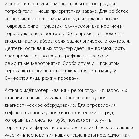
и опе­ративно принять меры, чтобы не пострадали
потребители — наша приоритетная задача. Для её более
эффективного решения мы создали недавно новое
подраз­деление — участок технической диагностики и
неразрушающего контроля. Одновременно прохо­дит
аккредитацию лаборатория радиологического контроля.
Дея­тельность данных структур даёт нам возможность
своевременно проводить профилактические и
ремонтные мероприятия. Особо отмечу — при этом
перекачка нефти не останавливается ни на минуту.
Снижается лишь режим передачи.
Активно идёт модернизация и реконструкция насосных
стан­ций в наших филиалах. Совер­шенствуется
диагностическое оборудование. Для определения
дефектов используется диагно­стический снаряд,
который, дви­гаясь по трубе, позволяет полу­чить
первичную информацию о её состоянии. Подозрительные
участки впоследствии наши спе­циалисты исследуют как