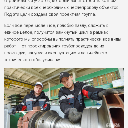
строительный участок, который занят строительством
практически всех необходимых нефтепроводу объ­ектов.
Под эти цели создана своя проектная группа.
Если всё перечисленное, подобно пазлу, сложить в
единое целое, получится замкнутый цикл, в рам­ках
которого мы способны выпол­нять практически все виды
работ — от проектирования трубопрово­дов до их
прокладки, запуска в экс­плуатацию и дальнейшего
техниче­ского обслуживания.