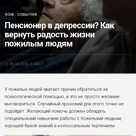
БЛИЦ-ОПРОС
ЗОЖ
/
СОБЫТИЯ
АФИША
Пенсионер в депрессии? Как
вернуть радость жизни
пожилым людям
06.10.2020
4517
У пожилых людей хватает причин обратиться за
психологической помощью, и это не просто желание
выговориться. Случайный прохожий для этого точно не
подойдёт. Желающий помочь должен обладать
специальными навыками работы с пожилыми людьми,
хорошей базой знаний и колоссальным терпением.