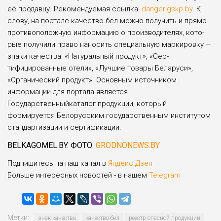
её продавцу. Рекомендуемая ссылка:
danger.gskp.by
. К
сло­ву, на портале качество.бел можно получить и прямо
противоположную информа­цию о производителях, кото­
рые получили право нано­сить специальную маркиров­ку —
знаки качества: «Нату­ральный продукт», «Сер­
тифицированные отели», «Лучшие товары Беларуси»,
«Органический продукт». Основным источником
информации для портала является
Государственныйкаталог продукции, который
формируется Белорусским государственным институ­том
стандартизации и сертификации.
BELKAGOMEL.BY. ФОТО:
GRODNONEWS.BY
Подпишитесь на наш канал в
Яндекс.Дзен
Больше интересных новостей - в нашем
Telegram
Метки:
знак качества
качество.бел
реестр опасной продукции