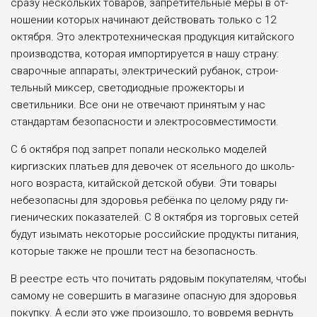
сразу нескольких товаров, запретительные меры в от­
ношении которых начинают действо­вать только с 12
октября. Это электро­техническая продукция китайского
производства, которая импортиру­ется в нашу страну:
сварочные аппа­раты, электрический рубанок, строи­
тельный миксер, светодиодные про­жекторы и
светильники. Все они не отвечают принятым у нас
стандар­там безопасности и электросовме­стимости.
С 6 октября под запрет попали не­сколько моделей
киргизских платьев для девочек от ясельного до школь­
ного возраста, китайской детской обуви. Эти товары
небезопасны для здоровья ребёнка по целому ряду ги­
гиенических показателей. С 8 октя­бря из торговых сетей
будут изымать некоторые российские продукты пи­тания,
которые также не прошли тест на безопасность.
В реестре есть что почитать рядовым покупателям, чтобы
самому не совершить в мага­зине опасную для здоровья
покупку. А если это уже про­изошло, то вовремя вернуть