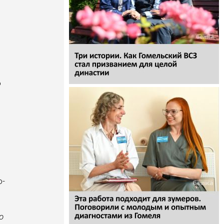
о
о­
ю