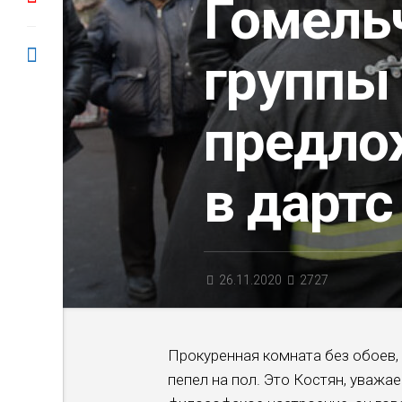
Гомель
группы
предло
в дартс
26.11.2020
2727
Прокуренная комната без обоев, 
пепел на пол. Это Костян, уважа