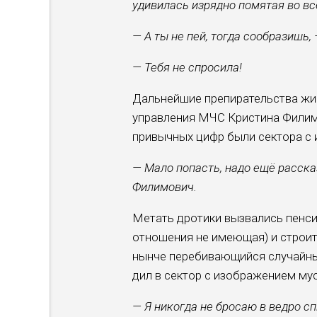
удивилась изрядно помятая во в
— А ты не пей, тогда сооб­разишь
— Тебя не спросила!
Дальнейшие препиратель­ства жи
управления МЧС Кристина Филимо
привычных цифр были сек­тора с
— Мало попасть, надо ещё расска
Филимович.
Метать дротики вызвались пенси
отношения не име­ющая) и строит
нынче пере­бивающийся случайны
дил в сектор с изображением мус
— Я никогда не бросаю в ведро сп