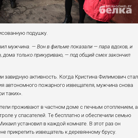
рисованную подушку.
явил мужчина. — Вон в фильме показали — пара вдохов, и
ю, дома только прикуриваю, — под общий смех закончил
и завидную активность. Когда Кристи­на Филимович ста
вия автономного пожар­ного извещателя, мужчи­на снова
и таких».
ители проживают в частном доме с печным ото­плением, а
троле у спа­сателей. Те бесплатно и обе­спечили семью
ха­ил установил в каждой ком­нате. В этот раз он
е при­крепить извещатель к дере­вянному брусу.