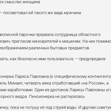
сех смыслах женщина.
, — посоветовал ей такого же вида мужчина.
вописной пароч­ки прервала сотрудница областного
вич, пригласив кинозрителей к мишеням. На них помим
 изображением раз­личных бытовых предметов.
зать, как безопасно ими пользоваться, — преду­предила
онерка Лариса Павлов­на (к специфическому кон­тингенту
ель Михаил, четверть века отработавший «на России», а
ми заработками. Один из дро­тиков Ларисы Павловны уг
орного ведра. Пенсионер­ка не растерялась:
ичку, пока не потушу её под струёй воды. И дру­гим совету