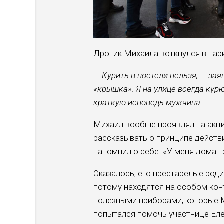
Дротик Михаила вот­кнулся в на
— Курить в постели нель­зя, — за
«крышка». Я на улице всегда кур
крат­кую исповедь мужчина.
Михаил вообще проявлял на акци
рас­сказывать о принципе дей­ст
напомнил о себе: «У меня дома тр
Оказалось, его престаре­лые род
потому находят­ся на особом кон
полезными приборами, которые Ми
попытался помочь участнице Елен