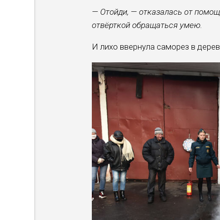
— Отойди, — отказалась от помощи
отвёрткой обра­щаться умею.
И лихо ввернула саморез в дерев