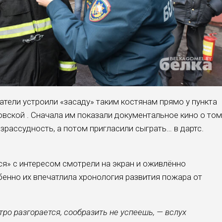
тели устро­или «засаду» таким костя­нам прямо у пункта
ховской . Сначала им показали документальное кино о том
зрассу­дность, а потом пригласили сыграть… в дартс.
я» с интересом смотрели на экран и ожив­лённо
енно их впе­чатлила хронология разви­тия пожара от
тро разгорается, сообразить не успеешь, — вслух