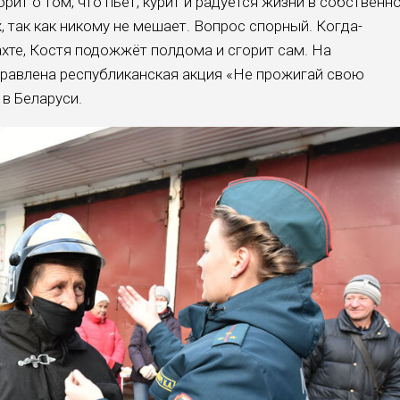
ит о том, что пьёт, курит и радуется жизни в соб­ственн
, так как никому не мешает. Вопрос спорный. Когда-
ахте, Костя подожжёт полдома и сго­рит сам. На
прав­лена республиканская акция «Не прожигай свою
 в Беларуси.