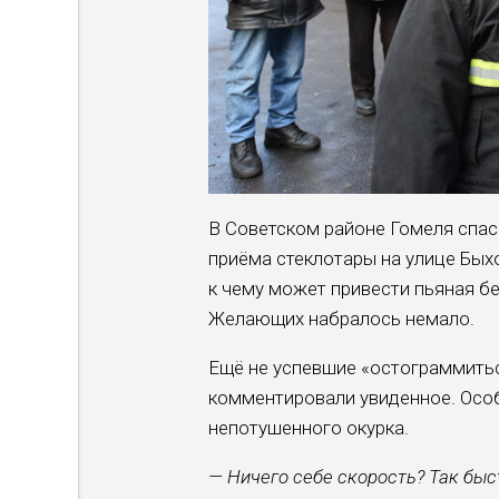
В Советском райо­не Гомеля спаса
приё­ма стеклотары на ули­це Бы
к чему может привести пьяная бе
Желающих набра­лось немало.
Ещё не успевшие «осто­граммитьс
комментировали уви­денное. Особ
непотушен­ного окурка.
— Ничего себе скорость? Так быс