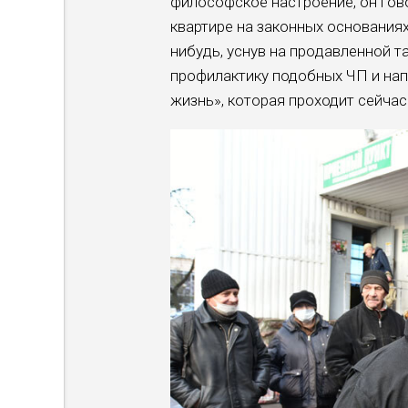
философское настроение, он говор
квартире на законных основаниях
нибудь, уснув на про­давленной т
профилакти­ку подобных ЧП и на
жизнь», которая проходит сейчас