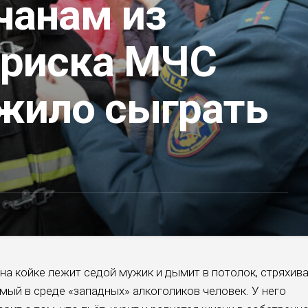
чанам из
 риска МЧС
жило сыграть
на койке лежит седой мужик и дымит в потолок, стряхив
­емый в среде «западных» алкоголиков человек. У него