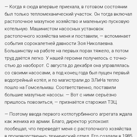
— Когда я сюда впервые приехала, в готовом состоя­нии
был только тепломеха­нический участок. Он тогда включал
растопочное мазут­ное хозяйство и маленькую пусковую
котельную. Маши­нистом насосных устано­вок
растопочного хозяйства меня и поставили, — вспо­минает
события сорокалет­ней давности Зоя Николаевна.
Большинству на работе на первых порах тяжело, а потом
труд даётся легко. У нашей героини получилось с точно­
стью до наоборот. С августа до декабря она управлялась
со своими насосами, а под конец года был пущен пер­вый
водогрейный котёл, и по магистрали до ЗЛиНа теп­ло
пошло на Гомсельмаш. Соответственно, поставили
большие мазутные насосы. — Вот с ними серьёзно
пришлось повозиться, — признаётся старожил ТЭЦ.
— Поэтому ввода перво­го котлотурбинного агре­гата ждала
как жениха из армии. Благо, директор успо­коил:
пообещал, что пере­ведёт меня с растопочного хозяйства
в производственно- технический отдел. Его созда­ли в 1985