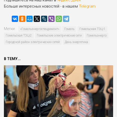
Подпишитесь на наш канал в
Яндекс.Дзен
Больше интересных новостей - в нашем
Telegram
Метки:
«Гомельэнергоспецремонт»
Гомель
Гомельская ТЭЦ-1
Гомельская ТЭЦ-2
Гомельские электрические сети
Гомельэнерго
Городской район электриче­ских сетей
День энергетика
В ТЕМУ...