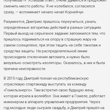
получаешь?». Услышав ответ, очень удивился и предложил
сменить место работы. Я не колебался, согласился
сразу, — вспоминает начало начал Корнейчук.
Разумеется, Дмитрию пришлось переучиться, узнать
определённые алгоритмы действий в разных ситуациях.
Первый выход на серьёзное задание запомнился тем, что
пришлось подниматься на опору в страшную жару на
самом солнцепёке, при этом тащить на себе такелаж и
средства защиты. На распределительной линии
происходили отключения автомата, и нужно было
визуально осмотреть изоляторы. Оказалось, в них и была
причина неисправности.
В 2015 году Дмитрий поехал на республиканскую
отраслевую спартакиаду выступать за команду
«Гомельэнерго». Там встретил свою будущую жену,
которая играла в волейбол. Она живёт в Гомеле, работает
инженером в аппарате управления предприятия. Через
год молодые люди сыграли свадьбу, и Дмитрий пришёл на