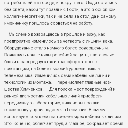
потребителей и в городе, и вокруг него. Люди остались
без света, какой тут праздник. Гости, а это в основном
коллеги-энергетики, так и не сели за стол, да и самому
имениннику пришлось сорваться на работу.
— Мысленно возвращаюсь в прошлое и вижу, как
предприятие изменилось за четверть с лишним века.
Оборудование стало намного более совершенным.
Появились новые виды релейной защиты, элегазовые
блоки в распред­пунктах и трансформаторных
подстанциях, на более высокий уровень вышла
телемеханика. Изменились сами кабельные линии и
техноло­гии их монтажа, — перечисляет главные нов­
шества Химченков. — Для поиска мест повреж­дений и
ранней диагностики кабельных линий приобрели
передвижную лабораторию, инже­неры прошли
стажировку у производителя в Германии. В смену
используем комплекс на трёх-четырёх кабельных линиях.
Это, конечно, облегчает труд, а главное, сокращает время