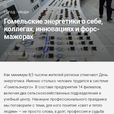
БЛИЦ-ОПРОС
ГОРОД
/
ЛЮДИ
АФИША
Гомельские энергетики о себе,
коллегах, инновациях и форс-
мажорах
23.12.2020
6147
Как минимум 8,5 тысячи жителей региона отмечают День
энергетика. Именно столько человек трудятся в системе
«Гомельэнерго». В составе предприятия 14 филиалов,
включая два сельскохозяйственных подразделения и
учебный центр. Накануне профессионального праздника
мы поговорили с теми, для кого понятие «свет и тепло
людям» — не просто слова, а долг, профессия и судьба.