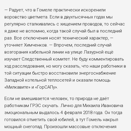
— Радует, что в Гомеле практически искоре­нили
воровство цветмета. Если в двухтысяч­ных годах мы
регулярно сталкивались с хище­нием проводов, то сейчас
я даже не вспомню, когда такой случай был в последний
раз. Все отключения носят технический характер, —
уточняет Химченков. — Впрочем, последний случай
возгорания кабельной линии на улице Лазурной ещё
изучает Следственный коми­тет. Не буду комментировать
ход расследова­ния, но могу сказать, что наши работники в
той ситуации быстро восстановили энергоснабже­ние
Западной котельной теплосетей и оказали помощь
«Милкавите» и «ГорСАПу».
Если не вмешивается человек, то природа не даёт
работникам ГРЭС скучать. Лично для Михаила Ивановича
эмоциональным выдалось 4 февраля 2018 года. Он тогда
готовился отме­тить свой юбилей, а тут Гомель накрыл
мощ­ный снегопад. Произошли массовые отключе­ния