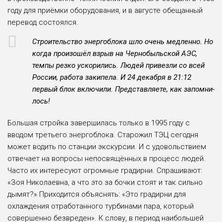
году для приёмки оборудования, и в августе обе­щанный
перевод состоялся.
Строительство энергобло­ка шло очень медленно. Но
когда произошёл взрыв на Чернобыльской АЭС,
темпы резко ускорились. Людей при­везли со всей
России, рабо­та закипела. И 24 декабря в 21:12
первый блок включили. Представляете, как запомни­
лось!
Большая стройка завер­шилась только в 1995 году с
вводом третьего энергоблока. Старожил ТЭЦ сегодня
может водить по станции экскур­сии. И с удовольствием
отве­чает на вопросы непосвя­щённых в процесс людей.
Часто их интересуют огром­ные градирни. Спрашивают:
«Зоя Николаевна, а что это за бочки стоят и так силь­но
дымят?» Приходится объ­яснять: «Это градирни для
охлаждения отработанно­го турбинами пара, который
совершенно безвреден». К слову, в период наибольшей