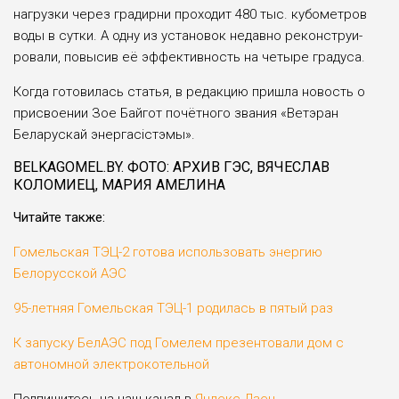
нагрузки через градирни про­ходит 480 тыс. кубометров
воды в сутки. А одну из уста­новок недавно реконструи­
ровали, повысив её эффек­тивность на четыре градуса.
Когда готовилась статья, в редакцию пришла новость о
присвоении Зое Байгот почётного звания «Ветэран
Беларускай энергасістэмы».
BELKAGOMEL.BY. ФОТО: АРХИВ ГЭС, ВЯЧЕСЛАВ
КОЛОМИЕЦ, МАРИЯ АМЕЛИНА
Читайте также:
Гомельская ТЭЦ-2 готова использовать энергию
Белорусской АЭС
95-летняя Гомельская ТЭЦ-1 родилась в пятый раз
К запуску БелАЭС под Гомелем презентовали дом с
автономной электрокотельной