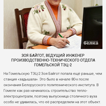
ЗОЯ БАЙГОТ, ВЕДУЩИЙ ИНЖЕНЕР
ПРОИЗВОДСТВЕННО-ТЕХНИЧЕСКОГО ОТДЕЛА
ГОМЕЛЬСКОЙ ТЭЦ-2
На Гомельскую ТЭЦ-2 Зоя Байгот попала ещё рань­ше, чем
станция «задышала». Это было в начале 80-х после
оконча­ния Белорусско­го политехниче­ского института. В
Гомеле как раз начиналось стро­ительство тепло­
электроцентрали, поэтому выпуск­ница столично­го вуза
особо не удивилась, что её распределили на этот объект.