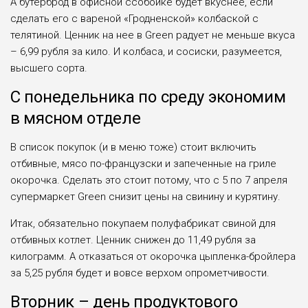
А бутерброд в офисной ссобойке будет вкуснее, если
сделать его с вареной «Гродненской» колбаской с
телятиной. Ценник на нее в Green радует не меньше вкуса
– 6,99 рубля за кило. И колбаса, и сосиски, разумеется,
высшего сорта.
С понедельника по среду экономим
в мясном отделе
В список покупок (и в меню тоже) стоит включить
отбивные, мясо по-французски и запеченные на гриле
окорочка. Сделать это стоит потому, что с 5 по 7 апреля
супермаркет Green снизит цены на свинину и курятину.
Итак, обязательно покупаем полуфабрикат свиной для
отбивных котлет. Ценник снижен до 11,49 рубля за
килограмм. А отказаться от окорочка цыпленка-бройлера
за 5,25 рубля будет и вовсе верхом опрометчивости.
Вторник – день продуктового