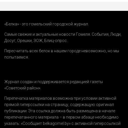
«Белка» - это гомельский городской журнал.
Самые свежие и актуальные новости Гомеля.
События
,
Люди
,
Досуг
,
Орешки
,
ЗОЖ
,
Блиц-опрос
.
Пересчитать всех белок в нашем городе невозможно, но мы
попытаемся.
Журнал создан и поддерживается редакцией газеты
«Советский район».
Перепечатка материалов возможна при условии активной
прямой гиперссылки на страницу, содержащую оригинал
публикации. Эта ссылка должна быть размещена в начале
перепечатанного материала – в первом абзаце необходимо
указать:
«Сообщает belkagomel.by»
с активной гиперссылкой