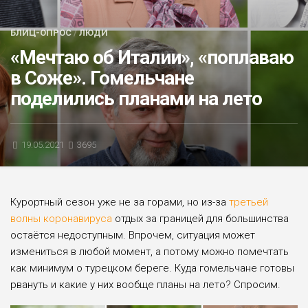
БЛИЦ-ОПРОС
БЛИЦ-ОПРОС
/
ЛЮДИ
АФИША
«Мечтаю об Италии», «поплаваю
в Соже». Гомельчане
поделились планами на лето
19.05.2021
3695
Курортный сезон уже не за горами, но из-за
третьей
волны коронавируса
отдых за границей для большинства
остаётся недоступ­ным. Впрочем, ситуация может
измениться в любой момент, а потому можно помечтать
как минимум о турецком береге. Куда гомельчане го­товы
рвануть и какие у них вообще планы на лето? Спросим.