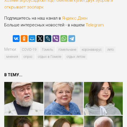
Хозяин агроусадьбы под Гомелем купил двух зубров и
открывает зоопарк
Подпишитесь на наш канал в
Яндекс.Дзен
Больше интересных новостей - в нашем
Telegram
Метки:
COVID-19
Гомель
гомельчане
коронавирус
лето
мнения
опрос
отдых в Гомеле
отдых летом
В ТЕМУ...