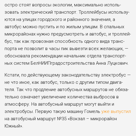
остро стоят вопросы эко­логии, максимально исполь­
зовать электрический транс­порт. Троллейбусы использу­
ются на улицах городского и районного значения, а
автобус можно пустить и по жилым улицам. В спальных
микро­районах нужно предусмо­треть и автобус, и троллей­
бус, так как провозная спо­собность одного вида транс­
порта не позволит в часы пик вывезти всех желающих, —
обосновала рекомендации начальник отдела транспорт­
ных систем БелНИИПгра­достроительства Анна Луц­кович.
Кстати, по действующему законодательству электробус —
не что иное, как автобус, только с другим типом двига­
теля. Так что продление авто­бусных маршрутов не обяза­
тельно означает увеличение количества выбросов в
атмос­феру. На автобусный марш­рут могут выйти и
электро­бусы. Первую такую машину Гомель
уже выпустил
на авто­бусный маршрут №35 «Вокзал – микрорайон
Южный».