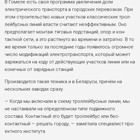
В Гомеле есть своя про­грамма увеличения доли
электрического транспорта в городских перевозках. При
этом строительство новых участков классических трол­
лейбусных линий власти счи­тают неэффективным. Оно
предполагает монтаж тяго­вых подстанций, опор и кон­
тактной сети, а это растянуто во времени и затратно. В то
же время только за послед­ние годы появилось огромное
число модификаций электро­транспорта, который может
заряжаться на ходу от дей­ствующих участков линии или на
конечных от зарядных станций.
Производится такая тех­ника и в Беларуси, причём на
нескольких заводах сразу.
— Когда мы включали в схему троллейбусные линии, мы
не настаивали на опре­делённом типе подвижного
состава. Контактный это будет троллейбус или бес­
контактный — решать городу, — заметила специалист про­
ектного института.