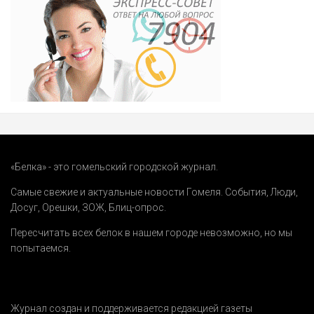
«Белка» - это гомельский городской журнал.
Самые свежие и актуальные новости Гомеля.
События
,
Люди
,
Досуг
,
Орешки
,
ЗОЖ
,
Блиц-опрос
.
Пересчитать всех белок в нашем городе невозможно, но мы
попытаемся.
Журнал создан и поддерживается редакцией газеты