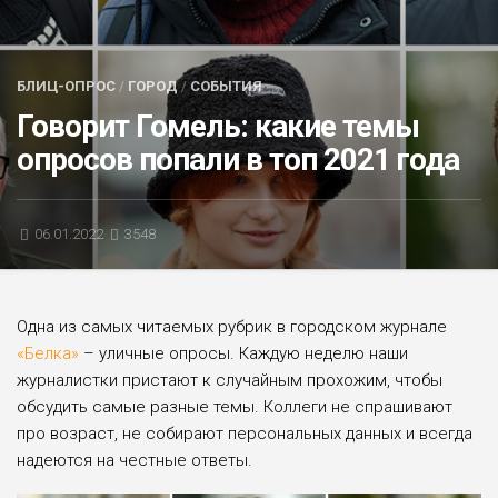
БЛИЦ-ОПРОС
АФИША
БЛИЦ-ОПРОС
/
ГОРОД
/
СОБЫТИЯ
Говорит Гомель: какие темы
опросов попали в топ 2021 года
06.01.2022
3548
Одна из самых читаемых рубрик в городском журнале
«Белка»
– уличные опросы. Каждую неделю наши
журналистки пристают к случайным прохожим, чтобы
обсудить самые разные темы. Коллеги не спрашивают
про возраст, не собирают персональных данных и всегда
надеются на честные ответы.