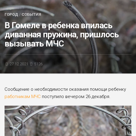
БЛИЦ-ОПРОС
ГОРОД
/
СОБЫТИЯ
АФИША
В Гомеле в ребенка впилась
диванная пружина, пришлось
вызывать МЧС
27.12.2021
5126
Сообщение о необходимости оказания помощи ребенку
работникам МЧС
поступило вечером 26 декабря.