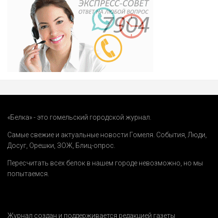
«Белка» - это гомельский городской журнал.
Самые свежие и актуальные новости Гомеля.
События
,
Люди
,
Досуг
,
Орешки
,
ЗОЖ
,
Блиц-опрос
.
Пересчитать всех белок в нашем городе невозможно, но мы
попытаемся.
Журнал создан и поддерживается редакцией газеты