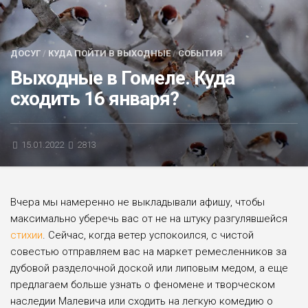
БЛИЦ-ОПРОС
АФИША
ДОСУГ
/
КУДА ПОЙТИ В ВЫХОДНЫЕ
/
СОБЫТИЯ
Выходные в Гомеле. Куда
сходить 16 января?
15.01.2022
2813
Вчера мы намеренно не выкладывали афишу, чтобы
максимально уберечь вас от не на штуку разгулявшейся
стихии
. Сейчас, когда ветер успокоился, с чистой
совестью отправляем вас на маркет ремесленников за
дубовой разделочной доской или липовым медом, а еще
предлагаем больше узнать о феномене и творческом
наследии Малевича или сходить на легкую комедию о