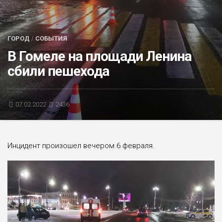
БЛИЦ-ОПРОС
АФИША
ГОРОД
/
СОБЫТИЯ
В Гомеле на площади Ленина
сбили пешехода
07.02.2022
2436
Инцидент произошел вечером 6 февраля.