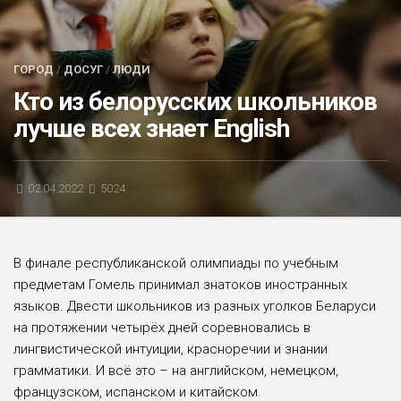
БЛИЦ-ОПРОС
АФИША
ГОРОД
/
ДОСУГ
/
ЛЮДИ
Кто из белорусских школьников
лучше всех знает English
02.04.2022
5024
В финале республиканской олимпиады по учебным
предметам Гомель принимал знатоков иностранных
языков. Двести школьников из разных уголков Беларуси
на протяжении четырёх дней соревновались в
лингвистической интуиции, красноречии и знании
грамматики. И всё это – на английском, немецком,
французском, испанском и китайском.