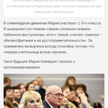
Абсолютный победитель республиканской олимпиады по
английскому языку Мария Докучаева получила специальный приз
Гомельского облисполкома.
В олимпиадном движении Мария участвует с 5-го класса.
В нынешнем состязании самым сложным назвала
публичное выступление, хотя с темой, считает, повезло –
«Великобритания и её достопримечательности». За
грамматику мозырянка всегда спокойна, потому что
«первая учительница всему научила».
Своё будущее Мария планирует связать с
программированием.