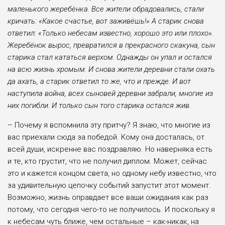
маленького жеребёнка. Все жители обрадовались, стали
кричать: «Какое счастье, вот заживёшь!» А старик снова
ответил: «Только небесам известно, хорошо это или плохо».
Жеребёнок вырос, превратился в прекрасного скакуна, сын
старика стал кататься верхом. Однажды он упал и остался
на всю жизнь хромым. И снова жители деревни стали охать
да ахать, а старик ответил то же, что и прежде. И вот
наступила война, всех сыновей деревни забрали, многие из
них погибли. И только сын того старика остался жив.
– Почему я вспомнила эту притчу? Я знаю, что многие из
вас приехали сюда за победой. Кому она досталась, от
всей души, искренне вас поздравляю. Но наверняка есть
и те, кто грустит, что не получил диплом. Может, сейчас
это и кажется концом света, но одному небу известно, что
за удивительную цепочку событий запустит этот момент.
Возможно, жизнь оправдает все ваши ожидания как раз
потому, что сегодня чего-то не получилось. И поскольку я
к небесам чуть ближе, чем остальные – как-никак, на