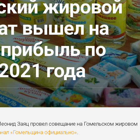
ский жировой
ат вышел на
 прибыль по
2021 года
Леонид Заяц провел совещание на Гомельском жировом
анал «Гомельщина официально»
.