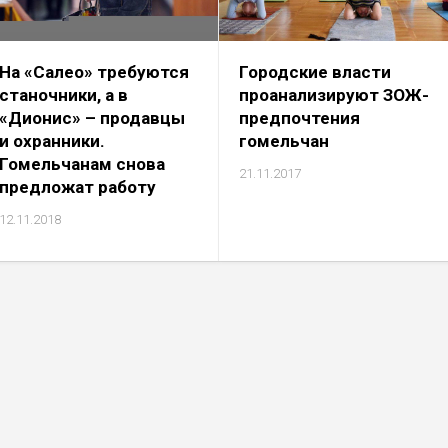
На «Салео» требуются
Городские власти
станочники, а в
проанализируют ЗОЖ-
«Дионис» – продавцы
предпочтения
и охранники.
гомельчан
Гомельчанам снова
21.11.2017
предложат работу
12.11.2018