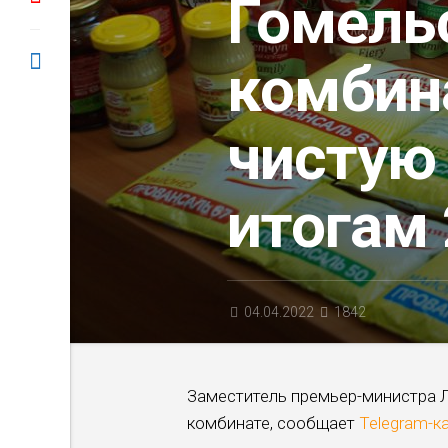
Гомель
комбин
чистую
итогам 
04.04.2022
1842
Заместитель премьер-министра 
комбинате, сообщает
Telegram-к