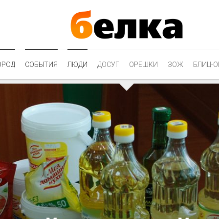
ОРОД
СОБЫТИЯ
ЛЮДИ
ДОСУГ
ОРЕШКИ
ЗОЖ
БЛИЦ-О