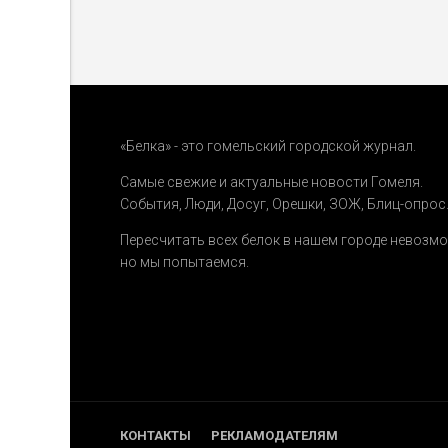
«Белка» - это гомельский городской журнал.
Самые свежие и актуальные новости Гомеля.
События
,
Люди
,
Досуг
,
Орешки
,
ЗОЖ
,
Блиц-опрос
Пересчитать всех белок в нашем городе невозм
но мы попытаемся.
КОНТАКТЫ
РЕКЛАМОДАТЕЛЯМ