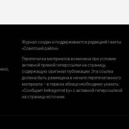
Журнал создан и поддерживается редакцией газеты
«Советский район».
.
Перепечатка материалов возможна при условии
активной прямой гиперссылки на страницу,
ожно,
содержащую оригинал публикации. Эта ссылка
должна быть размещена в начале перепечатанного
материала – в первом абзаце необходимо указать:
«Сообщает belkagomel.by»
с активной гиперссылкой
на страницу-источник.