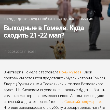
БЛИЦ-ОПРОС
АФИША
ГОРОД
/
ДОСУГ
/
КУДА ПОЙТИ В ВЫХОДНЫЕ
/
СОБЫТИЯ
Выходные в Гомеле. Куда
сходить 21-22 мая?
20.05.2022
10034
В четверг в Гомеле стартовала
Ночь музеев
. Свои
программы готовятся представить Музей истории Гомеля,
Дворец Румянцевых и Паскевичей и филиал Ветковского
музея. На Киевском спуске все выходные будет работать
ярмарка мастеров и ремесленников. А если вам по душе
активный отдых, отправляйтесь на
Сожский полумарафон
.
Что ещё запланировано в субботу и воскресенье, читайте