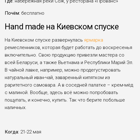
Где:
набережная реки Сож, у ресторана «Прованс»
Почём:
бесплатно
Hand made на Киевском спуске
На Киевском спуске развернулась
ярмарка
ремесленников, которая будет работать до воскресенья
включительно. Свою продукцию привезли мастера со
всей Беларуси, а также Вьетнама и Республики Марий Эл.
В чайной лавке, например, можно продегустировать
натуральный иван-чай, заваренный кипятком из
раритетного самовара. А в соседней палатке – крем-мёд
с малиной. Вообще, здесь всё можно попробовать
пощупать, и конечно, купить. Так что берите побольше
наличных.
Когда:
21-22 мая