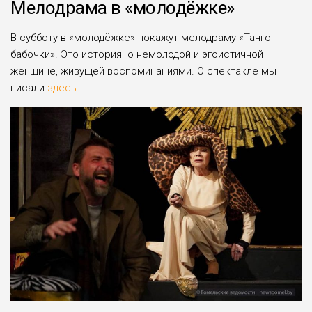
Мелодрама в «молодёжке»
В субботу в «молодёжке» покажут мелодраму «Танго
бабочки». Это история о немолодой и эгоистичной
женщине, живущей воспоминаниями. О спектакле мы
писали
здесь
.