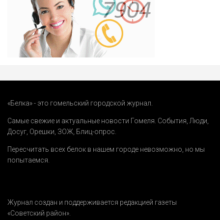
«Белка» - это гомельский городской журнал.
Самые свежие и актуальные новости Гомеля.
События
,
Люди
,
Досуг
,
Орешки
,
ЗОЖ
,
Блиц-опрос
.
Пересчитать всех белок в нашем городе невозможно, но мы
попытаемся.
Журнал создан и поддерживается редакцией газеты
«Советский район».