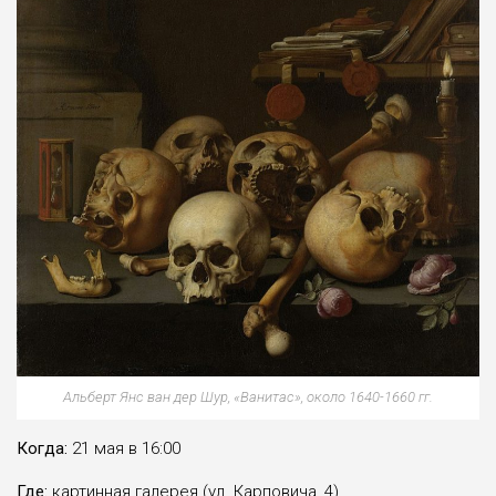
Альберт Янс ван дер Шур, «Ванитас», около 1640-1660 гг.
Когда:
21 мая в 16:00
Где:
картинная галерея (ул. Карповича, 4)