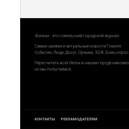
«Белка» - это гомельский городской журнал.
Самые свежие и актуальные новости Гомеля.
События
,
Люди
,
Досуг
,
Орешки
,
ЗОЖ
,
Блиц-опрос
Пересчитать всех белок в нашем городе невозм
но мы попытаемся.
КОНТАКТЫ
РЕКЛАМОДАТЕЛЯМ