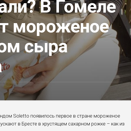
али? В Гомеле
т мороженое
сом сыра
а
ендом Soletto появилось первое в стране мороженое
ускают в Бресте в хрустящем сахарном рожке – как из