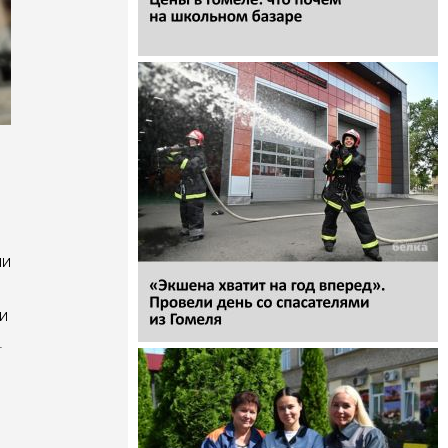
ли
и
.