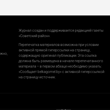
Журнал создан и поддерживается редакцией газеты
«Советский район».
.
Перепечатка материалов возможна при условии
активной прямой гиперссылки на страницу,
ожно,
содержащую оригинал публикации. Эта ссылка
должна быть размещена в начале перепечатанного
материала – в первом абзаце необходимо указать:
«Сообщает belkagomel.by»
с активной гиперссылкой
на страницу-источник.