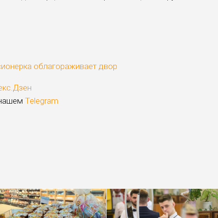
сионерка облагораживает двор
екс.Дзен
 нашем
Telegram