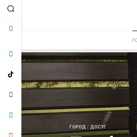
Перейти
к
содержанию
Г
ГОРОД
/
ДОСУГ