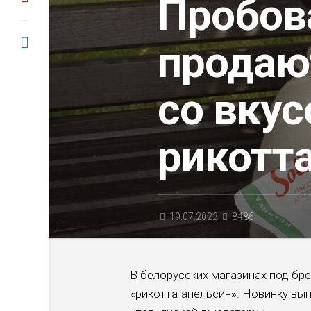
Пробов
продаю
со вку
рикотт
19.07.2022
8486
В белорусских магазинах под бр
«рикотта-апельсин». Новинку вып