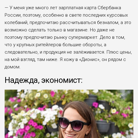
— У меня уже много лет зар­платная карта Сбербанка
России, поэтому, особенно в свете послед­них курсовых
колебаний, предпо­читаю рассчитываться безналом, а это
возможно сделать только в ма­газине. Но даже не
поэтому пред­почитаю рынку супермаркет. Де­ло в том,
что у крупных ритейлеров большие обороты, а
следователь­но, и продукция не залёживается. Плюс цены,
на мой взгляд, там ни­же. Я хожу в «Дионис», он рядом с
домом.
Надежда, экономист: