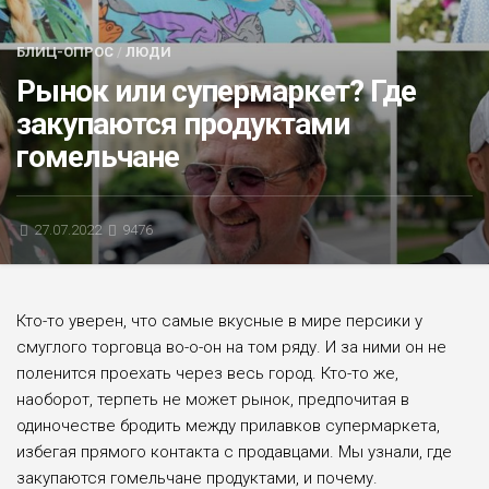
БЛИЦ-ОПРОС
БЛИЦ-ОПРОС
/
ЛЮДИ
АФИША
Рынок или супермаркет? Где
закупаются продуктами
гомельчане
27.07.2022
9476
Кто-то уверен, что самые вкусные в мире персики у
смуглого торгов­ца во-о-он на том ряду. И за ними он не
поленится проехать через весь город. Кто-то же,
наоборот, терпеть не может рынок, предпочитая в
одиночестве бродить между прилавков супермаркета,
избегая прямого контакта с продавцами. Мы узнали, где
закупаются гомельчане продуктами, и почему.