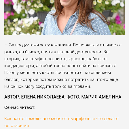
— За продуктами хожу в мага­зин. Во-первых, в отличие от
рын­ка, он близко, почти в шаговой до­ступности. Во-
вторых, там ком­фортно, чисто, красиво, работают
кондиционеры, а любой товар лег­ко найти на прилавке.
Плюс у ме­ня есть карты лояльности с нако­плением
баллов, которые потом можно потратить на что-то ещё.
На рынок могу сходить только за ягодами.
АВТОР: ЕЛЕНА НИКОЛАЕВА. ФОТО: МАРИЯ АМЕЛИНА
Сейчас читают:
Как часто гомельчане меняют смартфоны и что делают
со старыми