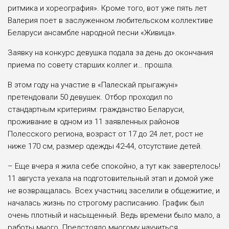
ритмика и хореография». Кроме того, вот уже пять лет
Валерия поет в заслуженном любительском коллективе
Беларуси ансамбле народной песни «Живица».
Заявку на конкурс девушка подала за день до окончания
приема по совету старших коллег и… прошла.
В этом году на участие в «Палескай прыгажунi»
претендовали 50 девушек. Отбор проходил по
стандартным критериям: гражданство Беларуси,
проживание в одном из 11 заявленных районов
Полесского региона, возраст от 17 до 24 лет, рост не
ниже 170 см, размер одежды 42-44, отсутствие детей.
– Еще вчера я жила себе спокойно, а тут как завертелось!
11 августа уехала на подготовительный этап и домой уже
не возвращалась. Всех участниц заселили в общежитие, и
началась жизнь по строгому расписанию. График был
очень плотный и насыщенный. Ведь времени было мало, а
работы много. Предстояло многому научиться.