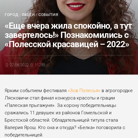
БЛИЦ-ОПРОС
ГОРОД
/
ЛЮДИ
/
СОБЫТИЯ
АФИША
«Еще вчера жила спокойно, а тут
завертелось!» Познакомились с
«Полесской красавицей – 2022»
22.08.2022
11293
Ярким событием фестиваля
«Зов Полесья»
в агрогородке
Лясковичи стал финал конкурса красоты и грации
«Палеская прыгажуня». За корону победительницы
сражались 11 девушек из районов Гомельской и
Брестской областей. Обладательницей титула стала
Валерия Ярош. Кто она и откуда? «Белка» поговорила с
победительницей.