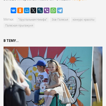
Метки:
"Хрустальная Нимфа"
Зов Полесья
конкурс красоты
Палеская прыгажуня
В ТЕМУ...