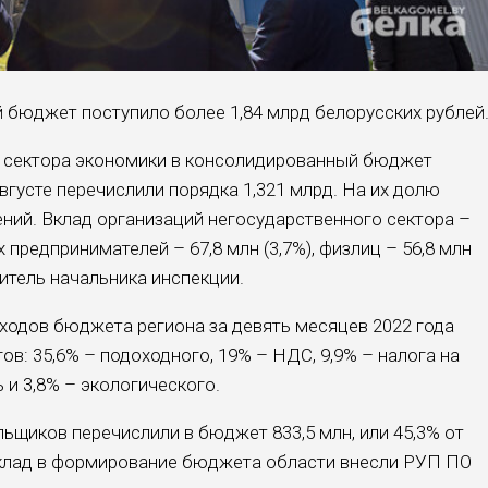
й бюджет поступило более 1,84 млрд белорусских рублей
о сектора экономики в консолидированный бюджет
вгусте перечислили порядка 1,321 млрд. На их долю
ений. Вклад организаций негосударственного сектора –
х предпринимателей – 67,8 млн (3,7%), физлиц – 56,8 млн
титель начальника инспекции.
ходов бюджета региона за девять месяцев 2022 года
ов: 35,6% – подоходного, 19% – НДС, 9,9% – налога на
 и 3,8% – экологического.
ьщиков перечислили в бюджет 833,5 млн, или 45,3% от
клад в формирование бюджета области внесли РУП ПО