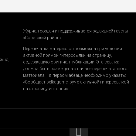
Журнал создан и поддерживается редакцией газеты
«Советский район».
.
Перепечатка материалов возможна при условии
активной прямой гиперссылки на страницу,
ожно,
содержащую оригинал публикации. Эта ссылка
должна быть размещена в начале перепечатанного
материала – в первом абзаце необходимо указать:
«Сообщает belkagomel.by»
с активной гиперссылкой
на страницу-источник.