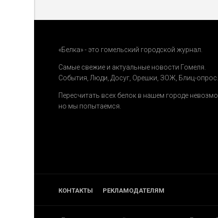
«Белка» - это гомельский городской журнал.
Самые свежие и актуальные новости Гомеля.
События
,
Люди
,
Досуг
,
Орешки
,
ЗОЖ
,
Блиц-опрос
Пересчитать всех белок в нашем городе невозм
но мы попытаемся.
КОНТАКТЫ
РЕКЛАМОДАТЕЛЯМ