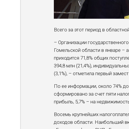
Всего за этот период в областно
– Организации государственног
Гомельской области в январе – а
приходится 71,8% общих поступл
394,8 млн (21,4%), индивидуальны
(3,1%), – отметила первый замес
По ее информации, около 74% до
сформировано за счет пяти налог
прибыль, 5,7% – на недвижимость
Восемь крупнейших налогоплател
доходов области. Наибольший в