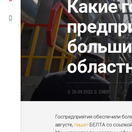
Какие 
предпр
больши
област
26.09.2022
23835
Госпредприятия обеспечили бол
августе,
пишет
БЕЛТА со ссылкой