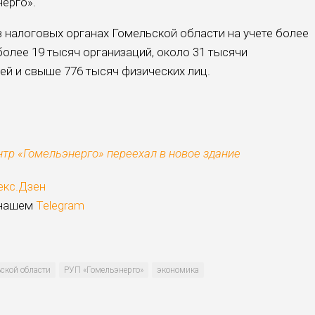
ерго».
 в налоговых органах Гомельской области на учете более
более 19 тысяч организаций, около 31 тысячи
й и свыше 776 тысяч физических лиц.
тр «Гомельэнерго» переехал в новое здание
екс.Дзен
 нашем
Telegram
ской области
РУП «Гомельэнерго»
экономика