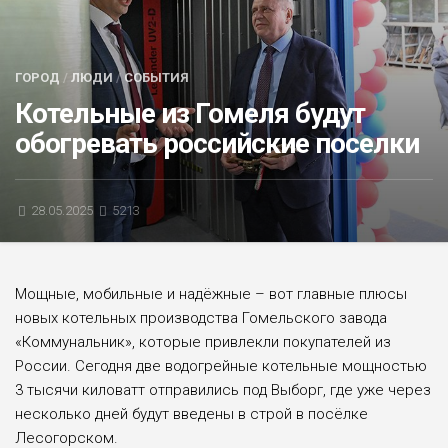
БЛИЦ-ОПРОС
АФИША
ГОРОД
/
ЛЮДИ
/
СОБЫТИЯ
Котельные из Гомеля будут
обогревать российские поселки
28.05.2025
5213
Мощные, мобильные и надёжные – вот главные плюсы
новых котельных производства Гомельского завода
«Коммунальник», которые привлекли покупателей из
России. Сегодня две водогрейные котельные мощностью
3 тысячи киловатт отправились под Выборг, где уже через
несколько дней будут введены в строй в посёлке
Лесогорском.