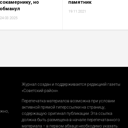
сокамернику, но
памятник
обманул
19.11.2021
24.03.2025
Журнал создан и поддерживается редакцией газеты
«Советский район».
.
Перепечатка материалов возможна при условии
активной прямой гиперссылки на страницу,
ожно,
содержащую оригинал публикации. Эта ссылка
должна быть размещена в начале перепечатанного
материала – в первом абзаце необходимо указать: