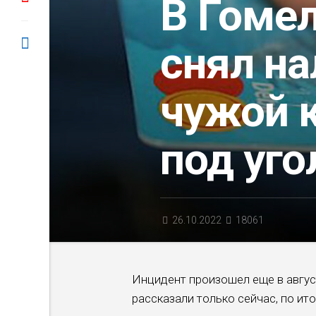
В Гоме
снял н
чужой 
под уго
26.10.2022
18061
Инцидент произошел еще в авгус
рассказали только сейчас, по ит