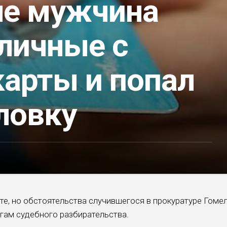
ле мужчина
аличные с
карты и попал
ловку
те, но обстоятельства случившегося в прокуратуре Гоме
огам судебного разбирательства.