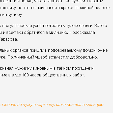
 деньги и понял, что не хватает 100 рублей. Первым
ощнику, но тот не признался в краже. Пожилой человек
онил купюру.
все улеглось, и успел потратить чужие деньги. Зато с
 и все-таки обратился в милицию, – рассказала
Тарасова.
льных органов пришли к подозреваемому домой, он не
раже. Причиненный ущерб возместил добровольно.
ризнал мужчину виновным в тайном похищении
ание в виде 100 часов общественных работ.
присвоившая чужую карточку, сама пришла в милицию