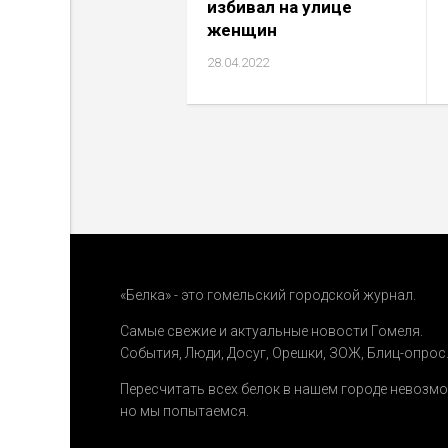
избивал на улице
женщин
28.04.2022
«Белка» - это гомельский городской журнал.
Самые свежие и актуальные новости Гомеля.
События
,
Люди
,
Досуг
,
Орешки
,
ЗОЖ
,
Блиц-опрос
Пересчитать всех белок в нашем городе невозм
но мы попытаемся.