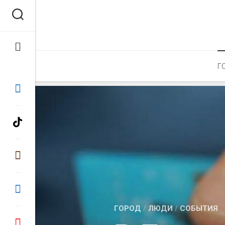
Перейти
к
содержанию
Г
ГОРОД
/
ЛЮДИ
/
СОБЫТИЯ