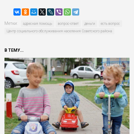
Метки:
адресная помощь
вопрос-ответ
деньги
есть вопрос
Центр социального обслу­живания населения Советского района
В ТЕМУ...