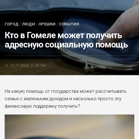
БЛИЦ-ОПРОС
АФИША
ГОРОД
/
ЛЮДИ
/
ОРЕШКИ
/
СОБЫТИЯ
Кто в Гомеле может получить
адресную социальную помощь
15.11.2022
23764
На какую помощь от государства может рассчитывать
семья с маленьким доходом и насколько просто эту
финансовую поддержку получить?