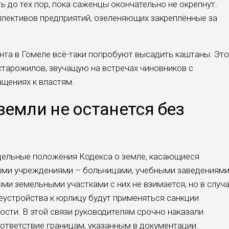
ь до тех пор, пока саженцы окончательно не окрепнут.
ллективов предприятий, озеленяющих закреплённые за
нта в Гомеле всё-таки попробуют высадить каштаны. Это
старожилов, звучащую на встречах чиновников с
щениях к властям.
земли не останется без
тдельные положения Кодекса о земле, касающиеся
ыми учреждениями – больницами, учебными заведениями
ми земельными участками с них не взимается, но в случ
устройства к юрлицу будут применяться санкции
ости. В этой связи руководителям срочно наказали
оответствие границам, указанным в документации.