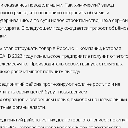
ти оказались преодолимыми. Так, химический завод
ского рынка, что позволило сохранить объёмы и
ернизацию, а по сути новое строительство, цеха серной
огидрата. В следующем году ожидается прирост объёмо
ции.
стал отгружать товар в Россию – компании, которая
A. В 2023 году гомельское предприятие получит от этог
о ежемесячно. Производитель освоил выпуск столярных
акже рассчитывает получить выгоду.
едприятий района прогнозируют если не рост, то и не
стигать своих целей будут повышением
х образцов и освоением новых, выходом на новые рынки
тные органы власти.
едприятий района, из них два готовы этот список покинут
лСОНО», которая понесла издержки при строительстве