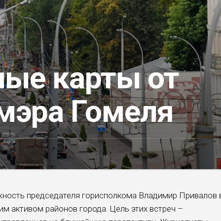
ые карты от
 мэра Гомеля
жность председателя горисполкома Владимир Привалов 
им активом районов города. Цель этих встреч –