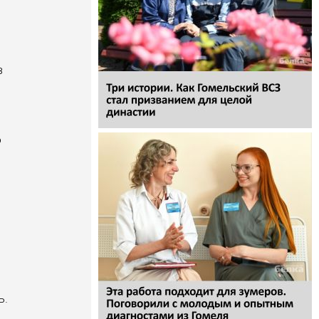
в
о
ь.