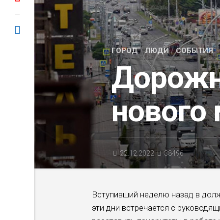
ГОРОД
/
ЛЮДИ
/
СОБЫТИЯ
Дорожн
нового
22.12.2022
38496
Вступивший неделю назад в дол
эти дни встречается с руководящ