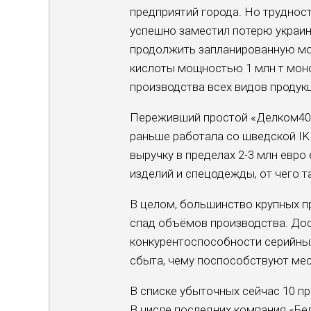
предприятий города. Но труднос
успешно заместил потерю украин
продолжить запланированную мод
кислоты мощностью 1 млн т мон
производства всех видов продук
Переживший простой «Делком40» 
раньше работала со шведской IKE
выручку в пределах 2-3 млн евр
изделий и спецодежды, от чего т
В целом, большинство крупных пр
спад объёмов производства. До
конкурентоспособности серийны
сбыта, чему поспособствуют мес
В списке убыточных сейчас 10 пр
В числе последних компания «Бе