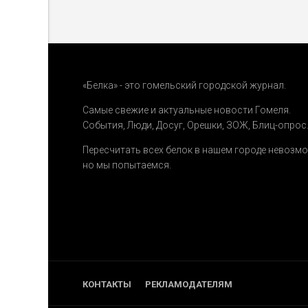
«Белка» - это гомельский городской журнал.
Самые свежие и актуальные новости Гомеля.
События
,
Люди
,
Досуг
,
Орешки
,
ЗОЖ
,
Блиц-опрос
Пересчитать всех белок в нашем городе невозм
но мы попытаемся.
КОНТАКТЫ
РЕКЛАМОДАТЕЛЯМ