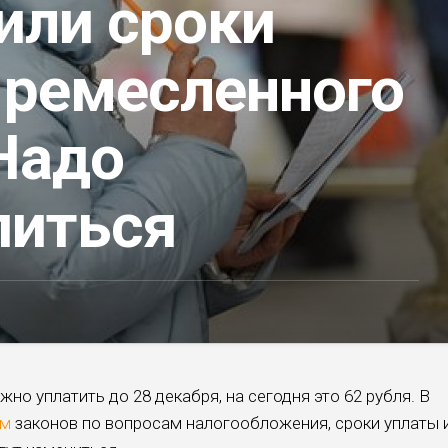
или сроки
 ремесленного
Надо
питься
но уплатить до 28 декабря, на сегодня это 62 рубля. В
ем
законов по вопросам налогообложения, сроки уплаты 