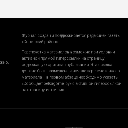
Журнал создан и поддерживается редакцией газеты
«Советский район».
.
Перепечатка материалов возможна при условии
активной прямой гиперссылки на страницу,
ожно,
содержащую оригинал публикации. Эта ссылка
должна быть размещена в начале перепечатанного
материала – в первом абзаце необходимо указать:
«Сообщает belkagomel.by»
с активной гиперссылкой
на страницу-источник.