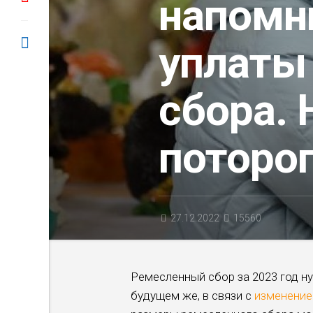
напомн
уплаты
сбора. 
поторо
27.12.2022
15560
Ремесленный сбор за 2023 год нуж
будущем же, в связи с
изменени