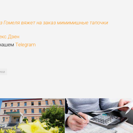
з Гомеля вяжет на заказ мимимишные тапочки
екс.Дзен
 нашем
Telegram
ики